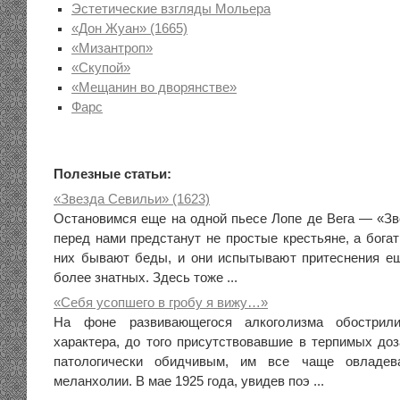
Эстетические взгляды Мольера
«Дон Жуан» (1665)
«Мизантроп»
«Скупой»
«Мещанин во дворянстве»
Фарс
Полезные статьи:
«Звезда Севильи» (1623)
Остановимся еще на одной пьесе Лопе де Вега — «Зв
перед нами предстанут не простые крестьяне, а бога
них бывают беды, и они испытывают притеснения е
более знатных. Здесь тоже ...
«Себя усопшего в гробу я вижу…»
На фоне развивающегося алкоголизма обострил
характера, до того присутствовавшие в терпимых доз
патологически обидчивым, им все чаще овладев
меланхолии. В мае 1925 года, увидев поэ ...