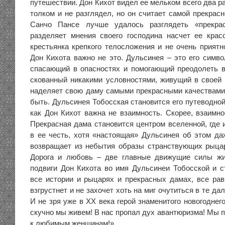
путешествии. Дон Кихот видел ее мельком всего два ра
толком и не разглядел, но он считает самой прекрас
Санчо Пансе лучше удалось разглядеть «прекр
разделяет мнения своего господина насчет ее крас
крестьянка крепкого телосложения и не очень приятн
Дон Кихота важно не это. Дульсинея – это его симво
спасающий в опасностях и помогающий преодолеть в
скованный никакими условностями, живущий в своей 
наделяет свою даму самыми прекрасными качествами,
быть. Дульсинея Тобосская становится его путеводно
как Дон Кихот важна не взаимность. Скорее, взаимно
Прекрасная дама становится центром вселенной, где 
в ее честь, хотя «настоящая» Дульсинея об этом даж
возвращает из небытия образы странствующих рыца
Дорога и любовь – две главные движущие силы жи
подвиги Дон Кихота во имя Дульсинеи Тобосской и с
все истории и рыцарях и прекрасных дамах, все рав
взгрустнет и не захочет хоть на миг очутиться в те д
И не зря уже в XX века герой знаменитого новогоднег
скучно мы живем! В нас пропал дух авантюризма! Мы п
к любимым женщинам!»