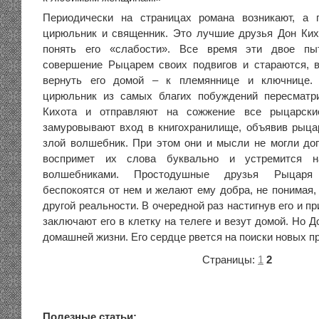
Периодически на страницах романа возникают, а 
цирюльник и священник. Это лучшие друзья Дон Кихо
понять его «слабости». Все время эти двое пыт
совершение Рыцарем своих подвигов и стараются, 
вернуть его домой – к племяннице и ключнице.
цирюльник из самых благих побуждений пересматр
Кихота и отправляют на сожжение все рыцарск
замуровывают вход в книгохранилище, объявив рыцар
злой волшебник. При этом они и мысли не могли доп
воспримет их слова буквально и устремится 
волшебниками. Простодушные друзья Рыцаря
беспокоятся от нем и желают ему добра, не понимая,
другой реальности. В очередной раз настигнув его и пр
заключают его в клетку на телеге и везут домой. Но Д
домашней жизни. Его сердце рвется на поиски новых п
Страницы:
1
2
Полезные статьи: