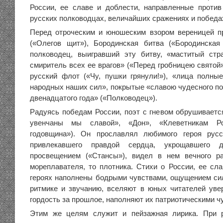
России, ее славе и доблести, направленные против 
русских полководцах, величайших сражениях и победа
Перед отроческим и юношеским взором вереницей п
(«Олегов щит»), Бородинская битва («Бородинская
полководец, выигравший эту битву, «маститый стр
смиритель всех ее врагов» («Перед гробницею святой
русский флот («Чу, пушки грянули!»), «лица полные
народных наших сил», покрытые «славою чудесного по
двенадцатого года» («Полководец»).
Радуясь победам России, поэт с гневом обрушивается
увенчаны мы славой», «Дон», «Клеветникам Ро
годовщина»). Он прославлял любимого героя русс
привлекавшего правдой сердца, укрощавшего д
просвещением («Стансы»), видел в нем вечного ра
мореплавателя, то плотника. Стихи о России, ее сла
героях наполнены бодрыми чувствами, ощущением си
ритмике и звучанию, вселяют в юных читателей уве
гордость за прошлое, наполняют их патриотическими ч
Этим же целям служит и пейзажная лирика. При 