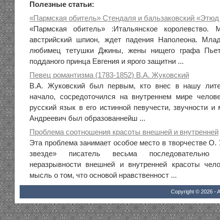
Полезные статьи:
«Пармская обитель» Стендаля и бальзаковский «Этюд 
«Пармская обитель» :Итальянское королевство. 
австрийский шпион, ждет падения Наполеона. Мл
любимец тетушки Джины, жены нищего графа Пьетр
подданого принца Евгения и ярого защитни ...
Певец романтизма (1783-1852) В.А. Жуковский
В.А. Жуковский был первым, кто внес в нашу лите
начало, сосредоточился на внутреннем мире челов
русский язык в его истинной певучести, звучности и
Андреевич был образованнейш ...
Проблема соотношения красоты внешней и внутренней
Эта проблема занимает особое место в творчестве О.
звезде» писатель весьма последовательно 
неразрывности внешней и внутренней красоты чело
мысль о том, что основой нравственност ...
Copyright © 2026 - A