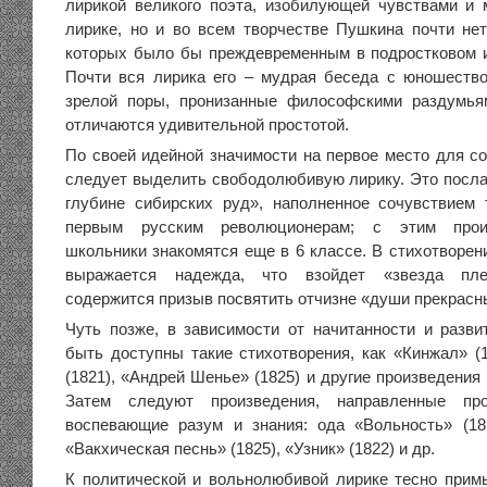
лирикой великого поэта, изобилующей чувствами и
лирике, но и во всем творчестве Пушкина почти нет
которых было бы преждевременным в подростковом 
Почти вся лирика его – мудрая беседа с юношеств
зрелой поры, пронизанные философскими раздумья
отличаются удивительной простотой.
По своей идейной значимости на первое место для с
следует выделить свободолюбивую лирику. Это посла
глубине сибирских руд», наполненное сочувствием
первым русским революционерам; с этим произ
школьники знакомятся еще в 6 классе. В стихотворен
выражается надежда, что взойдет «звезда плен
содержится призыв посвятить отчизне «души прекрасн
Чуть позже, в зависимости от начитанности и разви
быть доступны такие стихотворения, как «Кинжал» (1
(1821), «Андрей Шенье» (1825) и другие произведения
Затем следуют произведения, направленные прот
воспевающие разум и знания: ода «Вольность» (181
«Вакхическая песнь» (1825), «Узник» (1822) и др.
К политической и вольнолюбивой лирике тесно прим