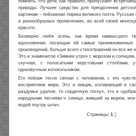
помнить, что дети, как правило, пропускают встречаю
природы. Лучшее средство для преодоления детско
картинам – пейзажная лирика великого поэта. Русская 
в разнообразных проявлениях, во всей своей многоц
красоте.
Безмерно любя осень, как время наивысшего тв
вдохновения, посвящая ей самые проникновенные
произведений, больше всего стихотворений он все же н
Это и знаменитое «Зимнее утро» с морозом и солнцем, 
скучная, с полосатыми верстовыми столбами, у
однозвучным колокольчиком.
Его пейзаж тесно связан с человеком, с его чувст
восприятием мира. Это и ямщик, изливающий в сво
раздумье удалое, то сердечную тоску», это и «добра
народными песнями о синице, жившей за морем, или 
водой поутру шла».
Страницы:
1
2