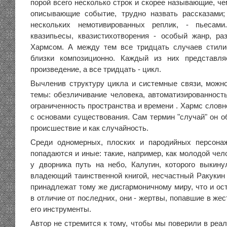
порой всего несколько строк и скорее называющие, ч
описывающие событие, трудно назвать рассказами;
нескольких немотивированных реплик, - пьесами
квазипьесы, квазистихотворения - особый жанр, р
Хармсом. А между тем все тридцать случаев стили
близки композиционно. Каждый из них представля
произведение, а все тридцать - цикл.
Вычленив структуру цикла и системные связи, можн
темы: обезличивание человека, автоматизированность
ограниченность пространства и времени . Хармс слов
с основами существования. Сам термин "случай" он о
происшествие и как случайность.
Среди одномерных, плоских и пародийных персонаж
попадаются и иные: такие, например, как молодой че
у дворника путь на небо, Калугин, которого выкинул
владеющий таинственной книгой, несчастный Ракукин 
принадлежат тому же дисгармоничному миру, что и ос
в отличие от последних, они - жертвы, попавшие в жес
его инструменты.
Автор не стремится к тому, чтобы мы поверили в реа