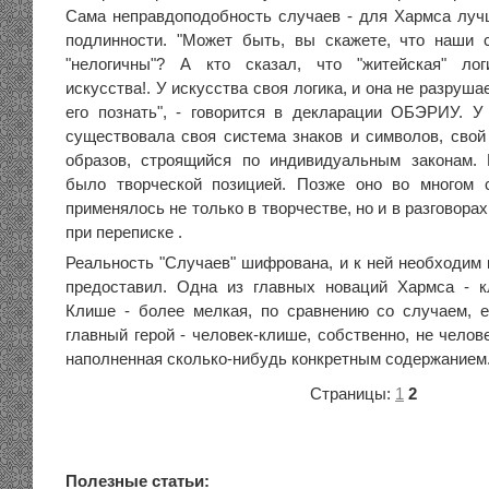
Сама неправдоподобность случаев - для Хармса луч
подлинности. "Может быть, вы скажете, что наши 
"нелогичны"? А кто сказал, что "житейская" ло
искусства!. У искусства своя логика, и она не разруша
его познать", - говорится в декларации ОБЭРИУ. У
существовала своя система знаков и символов, сво
образов, строящийся по индивидуальным законам. 
было творческой позицией. Позже оно во многом
применялось не только в творчестве, но и в разговора
при переписке .
Реальность "Случаев" шифрована, и к ней необходим 
предоставил. Одна из главных новаций Хармса - к
Клише - более мелкая, по сравнению со случаем, е
главный герой - человек-клише, собственно, не челове
наполненная сколько-нибудь конкретным содержанием
Страницы:
1
2
Полезные статьи: