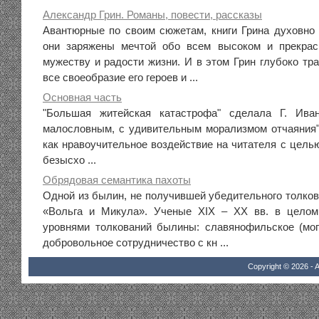
Александр Грин. Романы, повести, рассказы
Авантюрные по своим сюжетам, книги Грина духовно
они заряжены мечтой обо всем высоком и прекрас
мужеству и радости жизни. И в этом Грин глубоко тр
все своеобразие его героев и ...
Основная часть
"Большая житейская катастрофа" сделала Г. Иван
малословным, с удивительным морализмом отчаяния"
как нравоучительное воздействие на читателя с целью
безысхо ...
Обрядовая семантика пахоты
Одной из былин, не получившей убедительного толков
«Вольга и Микула». Ученые XIX – XX вв. в цело
уровнями толкований былины: славянофильское (мо
добровольное сотрудничество с кн ...
Copyright © 2026 - A