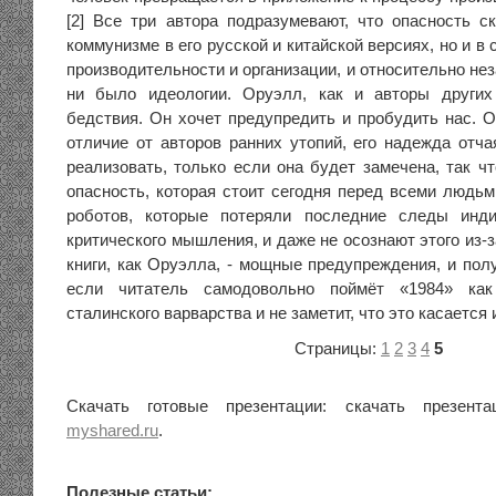
[2] Все три автора подразумевают, что опасность с
коммунизме в его русской и китайской версиях, но и в
производительности и организации, и относительно нез
ни было идеологии. Оруэлл, как и авторы других 
бедствия. Он хочет предупредить и пробудить нас. О
отличие от авторов ранних утопий, его надежда отч
реализовать, только если она будет замечена, так чт
опасность, которая стоит сегодня перед всеми людьм
роботов, которые потеряли последние следы инди
критического мышления, и даже не осознают этого из-
книги, как Оруэлла, - мощные предупреждения, и пол
если читатель самодовольно поймёт «1984» как
сталинского варварства и не заметит, что это касается 
Страницы:
1
2
3
4
5
Скачать готовые презентации: скачать презента
myshared.ru
.
Полезные статьи: