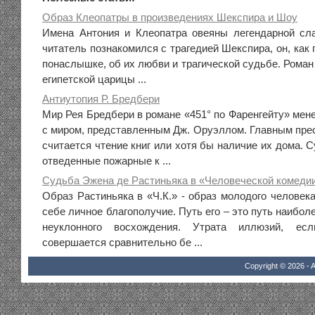
Образ Клеопатры в произведениях Шекспира и Шоу
Имена Антония и Клеопатра овеяны легендарной сла
читатель познакомился с трагедией Шекспира, он, как 
понаслышке, об их любви и трагической судьбе. Роман
египетской царицы ...
Антиутопия Р. Бредбери
Мир Рея Бредбери в романе «451° по Фаренгейту» мен
с миром, представленным Дж. Оруэллом. Главным пре
считается чтение книг или хотя бы наличие их дома.
отведенные пожарные к ...
Судьба Эжена де Растиньяка в «Человеческой комедии
Образ Растиньяка в «Ч.К.» - образ молодого человек
себе личное благополучие. Путь его – это путь наибол
неуклонного восхождения. Утрата иллюзий, ес
совершается сравнительно бе ...
Copyright © 2026 - A