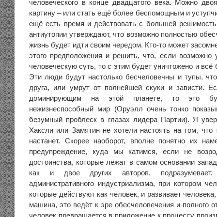
человеческого в конце двадцатого века. Можно двоя
картину – или стать ещё более беспомощным и уступчи
ещё есть время и действовать с большей решимость
антиутопии утверждают, что возможно полностью обес
жизнь будет идти своим чередом. Кто-то может засомн
этого предположения и решить, что, если возможно 
человеческую суть, то с этим будет уничтожено и всё
Эти люди будут настолько бесчеловечны и тупы, что
друга, или умрут от полнейшей скуки и зависти. Е
доминирующим на этой планете, то это бу
нежизнеспособный мир (Оруэлл очень тонко показы
безумный проблеск в глазах лидера Партии). Я увер
Хаксли или Замятин не хотели настоять на том, что 
настанет. Скорее наоборот, вполне понятно их нам
предупреждение, куда мы катимся, если не возр
достоинства, которые лежат в самом основании запад
как и двое других авторов, подразумевает
административного индустриализма, при котором че
которые действуют как человек, и развивает человека,
машина, это ведёт к эре обесчеловечения и полного о
человек превращается в приложение к процессу произ