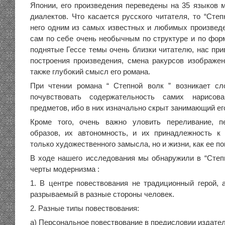
Японии, его произведения переведены на 35 языков м
диалектов. Что касается русского читателя, то “Степ
него одним из самых известных и любимых произведе
сам по себе очень необычным по структуре и по форм
поднятые Гессе темы очень близки читателю, нас при
построения произведения, смена ракурсов изображени
также глубокий смысл его романа.
При чтении романа “ Степной волк ” возникает сл
почувствовать содержательность самих нарисо
предметов, ибо в них изначально скрыт занимающий ег
Кроме того, очень важно уловить переливание, п
образов, их автономность, и их принадлежность к
только художественного замысла, но и жизни, как ее п
В ходе нашего исследования мы обнаружили в “Сте
черты модернизма :
1. В центре повествования не традиционный герой, а
разрываемый в разные стороны человек.
2. Разные типы повествования:
а) Персональное повествование в предисловии издател