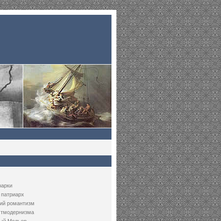
рарки
 патриарх
ий романтизм
стмодернизма