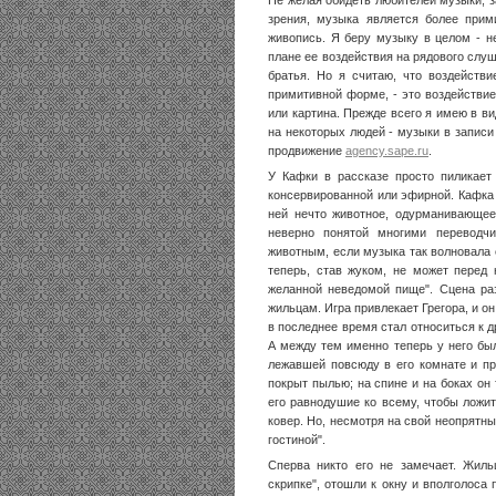
Не желая обидеть любителей музыки, з
зрения, музыка является более прим
живопись. Я беру музыку в целом - не
плане ее воздействия на рядового слуш
братья. Но я считаю, что воздейств
примитивной форме, - это воздействие 
или картина. Прежде всего я имею в 
на некоторых людей - музыки в записи
продвижение
agency.sape.ru
.
У Кафки в рассказе просто пиликает
консервированной или эфирной. Кафка о
ней нечто животное, одурманивающее
неверно понятой многими переводч
животным, если музыка так волновала е
теперь, став жуком, не может перед 
желанной неведомой пище". Сцена ра
жильцам. Игра привлекает Грегора, и он
в последнее время стал относиться к д
А между тем именно теперь у него был
лежавшей повсюду в его комнате и п
покрыт пылью; на спине и на боках он 
его равнодушие ко всему, чтобы ложить
ковер. Но, несмотря на свой неопрятн
гостиной".
Сперва никто его не замечает. Жил
скрипке", отошли к окну и вполголоса