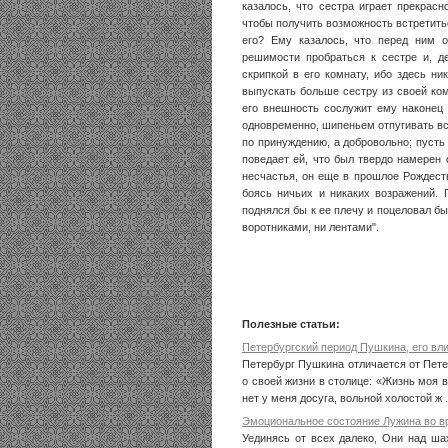
казалось, что сестра играет прекрас
чтобы получить возможность встретитьс
его? Ему казалось, что перед ним 
решимости пробраться к сестре и, д
скрипкой в его комнату, ибо здесь ни
выпускать больше сестру из своей ком
его внешность сослужит ему наконец 
одновременно, шипеньем отпугивать вся
по принуждению, а добровольно; пусть 
поведает ей, что был твердо намерен 
несчастья, он еще в прошлое Рождеств
боясь ничьих и никаких возражений. 
поднялся бы к ее плечу и поцеловал бы
воротниками, ни лентами".
Полезные статьи:
Петербургский период Пушкина, его вл
Петербург Пушкина отличается от Петер
о своей жизни в столице: «Жизнь моя в
нет у меня досуга, вольной холостой ж .
Эмоциональное состояние Лужина во в
Уединясь от всех далеко, Они над ша