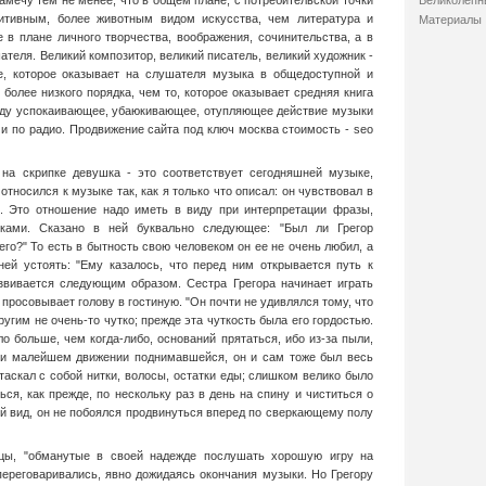
амечу тем не менее, что в общем плане, с потребительской точки
Великолепн
итивным, более животным видом искусства, чем литература и
Материалы
 в плане личного творчества, воображения, сочинительства, а в
ателя. Великий композитор, великий писатель, великий художник -
ие, которое оказывает на слушателя музыка в общедоступной и
более низкого порядка, чем то, которое оказывает средняя книга
виду успокаивающее, убаюкивающее, отупляющее действие музыки
 и по радио.
Продвижение сайта под ключ москва стоимость - seo
 на скрипке девушка - это соответствует сегодняшней музыке,
тносился к музыке так, как я только что описал: он чувствовал в
. Это отношение надо иметь в виду при интерпретации фразы,
иками. Сказано в ней буквально следующее: "Был ли Грегор
го?" То есть в бытность свою человеком он ее не очень любил, а
ней устоять: "Ему казалось, что перед ним открывается путь к
звивается следующим образом. Сестра Грегора начинает играть
 просовывает голову в гостиную. "Он почти не удивлялся тому, что
ругим не очень-то чутко; прежде эта чуткость была его гордостью.
о больше, чем когда-либо, оснований прятаться, ибо из-за пыли,
ри малейшем движении поднимавшейся, он и сам тоже был весь
таскал с собой нитки, волосы, остатки еды; слишком велико было
ся, как прежде, по нескольку раз в день на спину и чиститься о
ый вид, он не побоялся продвинуться вперед по сверкающему полу
ьцы, "обманутые в своей надежде послушать хорошую игру на
 переговаривались, явно дожидаясь окончания музыки. Но Грегору