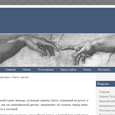
Главная
Новое
Популярное
Карта сайта
Поиск
Контакты
ература
» Часть третья
Разделы
Главная
Лирика Пет
ьной сцене жильцы, услышав скрипку Греты, играющей на кухне, и
Фернейский
 как на своеобразный десерт, предлагают ей сыграть перед ними.
Американск
я в гостиной.
Поэтика по