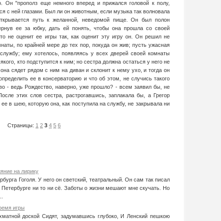
но. Он "прополз еще немного вперед и прижался головой к полу,
я с ней глазами. Был ли он животным, если музыка так волновала
открывается путь к желанной, неведомой пище. Он был полон
ернув ее за юбку, дать ей понять, чтобы она прошла со своей
кто не оценит ее игры так, как оценит эту игру он. Он решил не
наты, по крайней мере до тех пор, покуда он жив; пусть ужасная
службу; ему хотелось, появляясь у всех дверей своей комнаты
кого, кто подступится к ним; но сестра должна остаться у него не
она сядет рядом с ним на диван и склонит к нему ухо, и тогда он
определить ее в консерваторию и что об этом, не случись такого
о - ведь Рождество, наверно, уже прошло? - всем заявил бы, не
После этих слов сестра, растрогавшись, заплакала бы, а Грегор
 ее в шею, которую она, как поступила на службу, не закрывала ни
Страницы:
1
2
3
4
5
6
ияние на лирику
бурга Гоголя. У него он светский, театральный. Он сам так писал
 Петербурге ни то ни сё. Заботы о жизни мешают мне скучать. Но
..
ремя игры
хматной доской Сидят, задумавшись глубоко, И Ленский пешкою