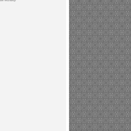
ый Мольер