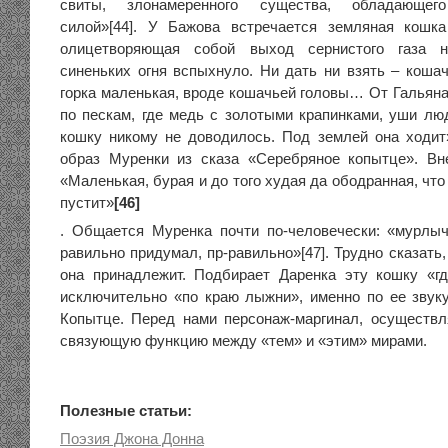
свиты, злонамеренного существа, обладающего
силой»[44]. У Бажова встречается земляная кошк
олицетворяющая собой выход сернистого газа н
синеньких огня вспыхнуло. Ни дать ни взять – коша
горка маленькая, вроде кошачьей головы… От Гальяна
по пескам, где медь с золотыми крапинками, уши люд
кошку никому не доводилось. Под землей она ходит»
образ Муренки из сказа «Серебряное копытце». Вн
«Маленькая, бурая и до того худая да ободранная, что
пустит»
[46]
. Общается Муренка почти по-человечески: «мурлыч
равильно придумал, пр-равильно»[47]. Трудно сказать,
она принадлежит. Подбирает Даренка эту кошку «гд
исключительно «по краю лыжни», именно по ее звук
Копытце. Перед нами персонаж-маргинал, осуществ
связующую функцию между «тем» и «этим» мирами.
Полезные статьи:
Поэзия Джона Донна