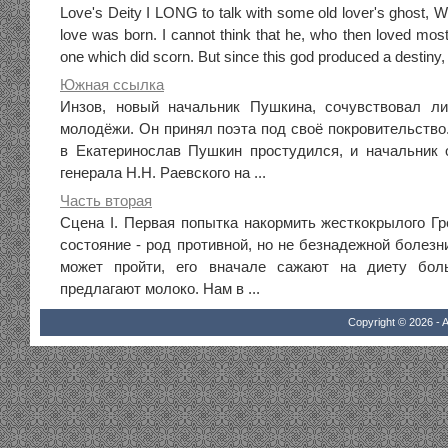
Love's Deity I LONG to talk with some old lover's ghost, W
love was born. I cannot think that he, who then loved mos
one which did scorn. But since this god produced a destiny, 
Южная ссылка
Инзов, новый начальник Пушкина, сочувствовал ли
молодёжи. Он принял поэта под своё покровительство
в Екатеринослав Пушкин простудился, и начальник 
генерала Н.Н. Раевского на ...
Часть вторая
Сцена I. Первая попытка накормить жесткокрылого Гре
состояние - род противной, но не безнадежной болезн
может пройти, его вначале сажают на диету бол
предлагают молоко. Нам в ...
Copyright © 2026 - A