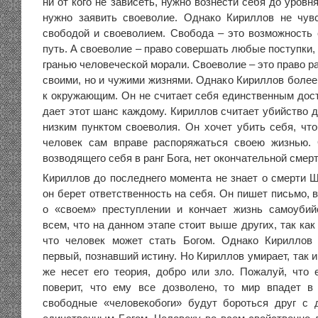
ни от кого не зависеть, нужно вознести себя до уровн
нужно заявить своеволие. Однако Кириллов не чув
свободой и своеволием. Свобода – это возможность
путь. А своеволие – право совершать любые поступки, 
гранью человеческой морали. Своеволие – это право р
своими, но и чужими жизнями. Однако Кириллов более
к окружающим. Он не считает себя единственным дост
дает этот шанс каждому. Кириллов считает убийство 
низким пунктом своеволия. Он хочет убить себя, что
человек сам вправе распоряжаться своею жизнью. 
возводящего себя в ранг Бога, нет окончательной смерт
Кириллов до последнего момента не знает о смерти Ша
он берет ответственность на себя. Он пишет письмо, 
о «своем» преступлении и кончает жизнь самоубий
всем, что на данном этапе стоит выше других, так как
что человек может стать Богом. Однако Кириллов 
первый, познавший истину. Но Кириллов умирает, так и
же несет его теория, добро или зло. Пожалуй, что 
поверит, что ему все дозволено, то мир впадет в
свободные «человекобоги» будут бороться друг с 