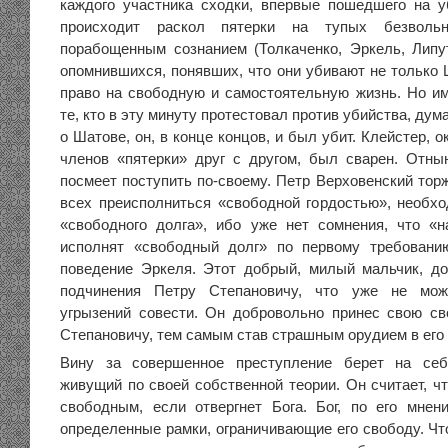
каждого участника сходки, впервые пошедшего на у
происходит раскол пятерки на тупых безвольн
порабощенным сознанием (Толкаченко, Эркель, Лип
опомнившихся, понявших, что они убивают не только 
право на свободную и самостоятельную жизнь. Но им
те, кто в эту минуту протестовал против убийства, дум
о Шатове, он, в конце концов, и был убит. Клейстер, 
членов «пятерки» друг с другом, был сварен. Отны
посмеет поступить по-своему. Петр Верховенский тор
всех преисполниться «свободной гордостью», необх
«свободного долга», ибо уже нет сомнения, что «
исполнят «свободный долг» по первому требовани
поведение Эркеля. Этот добрый, милый мальчик, д
подчинения Петру Степановичу, что уже не мож
угрызений совести. Он добровольно принес свою с
Степановичу, тем самым став страшным орудием в его 
Вину за совершенное преступление берет на себ
живущий по своей собственной теории. Он считает, ч
свободным, если отвергнет Бога. Бог, по его мнен
определенные рамки, ограничивающие его свободу. Ч