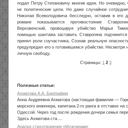
подал Петру Степановичу многие идеи. Но очевидно, 
не политические цели. Но даже случайное сотрудн
Николая Всеволодовича бесследно, оставив в его 
романе показывается противостояние Ставроги
Верховенский, провоцируя убийство Марьи Тимо
помощью шантажа заставить Ставрогина подчинится
принял роли соучастника. Сознав реальную опасност
предупредил его о готовившемся убийстве. Несмотря 
личную свободу.
Страницы:
1
2
3
Полезные статьи:
Ахматова А.А. Биография
Анна Андреевна Ахматова (настоящая фамилия — Горе
морского инженера, капитана 2-го ранга в отставке на
Одессой. Через год после рождения дочери семья пер
Здесь Ахматова ста ...
Анализ стихотворения «Мужчинам»