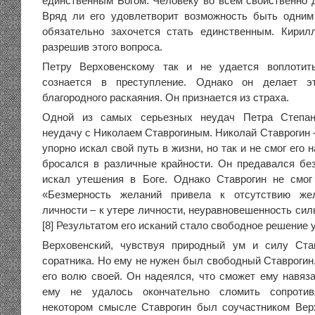
единственным Богом. Человеку во всем свойственно д
Вряд ли его удовлетворит возможность быть одним
обязательно захочется стать единственным. Кирил
разрешив этого вопроса.
Петру Верховенскому так и не удается воплотит
сознается в преступление. Однако он делает э
благородного раскаяния. Он признается из страха.
Одной из самых серьезных неудач Петра Степан
неудачу с Николаем Ставрогиным. Николай Ставрогин 
упорно искал свой путь в жизни, но так и не смог его 
бросался в различные крайности. Он предавался бе
искал утешения в Боге. Однако Ставрогин не смог
«Безмерность желаний привела к отсутствию жел
личности – к утере личности, неуравновешенность сил
[8] Результатом его исканий стало свободное решение у
Верховенский, чувствуя природный ум и силу Ста
соратника. Но ему не нужен был свободный Ставрогин
его волю своей. Он надеялся, что сможет ему навяз
ему не удалось окончательно сломить сопротив
некотором смысле Ставрогин был соучастником Вер