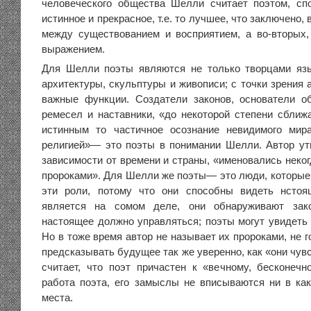
человеческого общества Шелли считает поэтом, сп
истинное и прекрасное, т.е. то лучшее, что заключено,
между существованием и восприятием, а во-вторых
выражением.
Для Шелли поэты являются не только творцами язы
архитектуры, скульптуры и живописи; с точки зрения 
важные функции. Создатели законов, основатели о
ремесел и наставники, «до некоторой степени сбли
истинным то частичное осознание невидимого мира
религией»— это поэты в понимании Шелли. Автор утв
зависимости от времени и страны, «именовались неко
пророками». Для Шелли же поэты— это люди, которые
эти роли, потому что они способны видеть нстоя
является на сомом деле, они обнаруживают зак
настоящее должно управляться; поэты могут увидеть
Но в тоже время автор не называет их пророками, не г
предсказывать будущее так же уверенно, как «они чув
считает, что поэт причастен к «вечному, бесконеч
работа поэта, его замыслы не вписываются ни в ка
места.