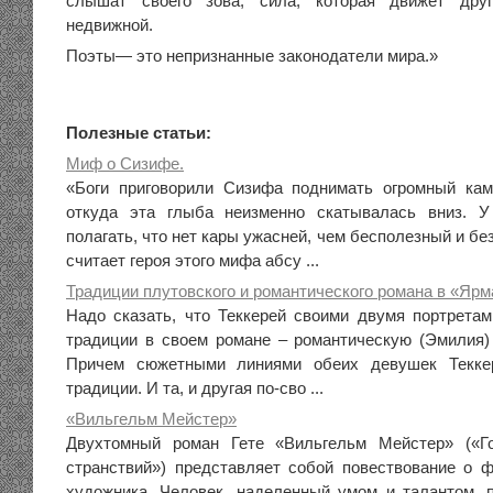
слышат своего зова; сила, которая движет друг
недвижной.
Поэты— это непризнанные законодатели мира.»
Полезные статьи:
Миф о Сизифе.
«Боги приговорили Сизифа поднимать огромный кам
откуда эта глыба неизменно скатывалась вниз. 
полагать, что нет кары ужасней, чем бесполезный и б
считает героя этого мифа абсу ...
Традиции плутовского и романтического романа в «Ярм
Надо сказать, что Теккерей своими двумя портретам
традиции в своем романе – романтическую (Эмилия) 
Причем сюжетными линиями обеих девушек Теккер
традиции. И та, и другая по-сво ...
«Вильгельм Мейстер»
Двухтомный роман Гете «Вильгельм Мейстер» («Г
странствий») представляет собой повествование о 
художника. Человек, наделенный умом и талантом, 