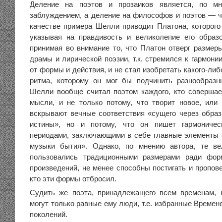
Деление на поэтов и прозаиков является, по мн
заблуждением, а деление на философов и поэтов — 
качестве примера Шелли приводит Платона, которого 
указывая на правдивость и великолепие его образо
принимая во внимание то, что Платон отверг размеры
драмы и лирической поэзии, т.к. стремился к гармон
от формы и действия, и не стал изобретать какого-либ
ритма, которому он мог бы подчинить разнообразн
Шелли вообще считал поэтом каждого, кто совершае
мысли, и не только потому, что творит новое, или 
вскрывают вечные соответствия «сущего через образ
истины», но и потому, что он пишет гармоничес
периодами, заключающими в себе главные элементы с
музыки бытия». Однако, по мнению автора, те ве
пользовались традиционными размерами ради фор
произведений, не менее способны постигать и пропове
кто эти формы отбросил.
Судить же поэта, принадлежащего всем временам, 
могут только равные ему люди, т.е. избранные Време
поколений.