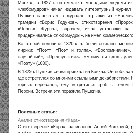
Москве, в 1827 г. он вместе с молодыми людьми и
«любомудров» начал издавать литературный журнал 
Пушкин напечатал в журнале отрывки из «Евгени
трагедии «Борис Годунов», стихотворения «Пророк
«Чернь». Журнал, впрочем, из-за установки на 
придерживались «любомудры», не имел коммерческого
Во второй половине 1820-х гг. были созданы мног
лирики: «Поэт», «Поэт и толпа», «Воспоминание»,
случайный», «Предчувствие», «Брожу ли вдоль ули
«Поэту» (1830).
В 1829 г. Пушкин снова приехал на Кавказ. Он побыва
где встретился со многими ссыльными декабристами. Н
горных перевалов, ему встретился гроб с телом Г
Персии. Встреча эта поразила Пушкина.
Полезные статьи:
Анализ стихотворения «Кара»
Стихотворение «Кара», написанное Анной Волковой, р