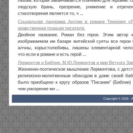
любви, которая заканчивается плачевно для героини. 
людскую брань, презрение, унижение и отрече
стихотворения является то, ч ...
Социальная панорама Англии в романе Теккерея «
нравственная позиция писателя.
Двойное название. Роман без героя. Этим автор х
изображаемом им базаре житейской суеты все герои 
алчны, корыстолюбивы, лишены элементарной челов
что если в романе и есть герой ...
Лермонтов и Библия. М.Ю.Лермонтов и мир Ветхого За
Жизненно-поэтическое мышление Лермонтова, с детст
религиозно-молитвенным обиходом в доме своей баб
было приобщено к кругу образов "Писания" (Библии)
чем умозрение мн ...
Copyright © 2026 - A