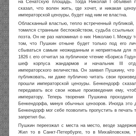
на Сенатскую площадь. Тогда Николай I объявил 
сказал, что волен жить, где хочет, и никакая цензу
императорской цензуры, будет над ним не властна.
Обласканный властью, тепло встреченный публикой, 
томился странным беспокойством, судьба ссыльных
поэта. Он не раз напоминал о них Николаю I. Между 
том, что Пушкин отныне будет только под его лич
сбываться самым неожиданным и неприятным для п
1826 г. его отчитал за публичное чтение «Бориса Году
шеф корпуса жандармов и начальник III отд
императорского величества. Он заявил Пушкину, что 
публиковать, ни даже публично читать свои произве
прошли императорской цензуры. Бенкендорф сказа
передавать все свои новые произведения ему, что
императору. Теперь творения Пушкина проходили
Бенкендорфа, минуя обычных цензоров. Иногда это 
Бенкендорф мог себе позволить пропустить в печать 
запретил бы.
Пушкин переезжал с места на место, везде задержи
Жил то в Санкт-Петербурге, то в Михайловском, т