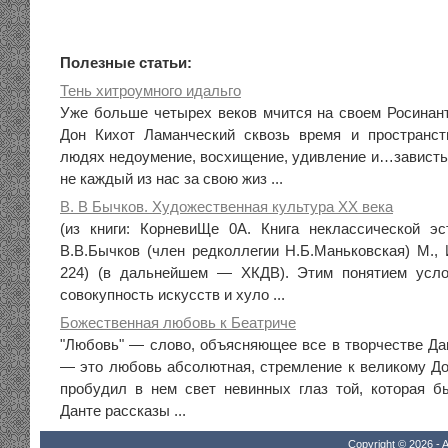
Полезные статьи:
Тень хитроумного идальго
Уже больше четырех веков мчится на своем Росинан
Дон Кихот Ламанческий сквозь время и пространст
людях недоумение, восхищение, удивление и…зависть.
не каждый из нас за свою жиз ...
В. В Бычков. Художественная культура XX века
(из книги: КорневиЩе 0А. Книга неклассической эс
В.В.Бычков (член редколлегии Н.Б.Маньковская) М., 
224) (в дальнейшем — ХКДВ). Этим понятием усло
совокупность искусств и хуло ...
Божественная любовь к Беатриче
"Любовь" — слово, объясняющее все в творчестве Да
— это любовь абсолютная, стремление к великому Доб
пробудил в нем свет невинных глаз той, которая б
Данте рассказы ...
Copyright © 2026 - A