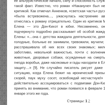
ее альтруистическое начало, силу и способность слу
такой факт. Известно, что роман «Накануне» был н
критикой. Как отмечал Анненков, «светская часть» ру
«была встревожена…, ужаснулась настроению ав
отнеслась к роману отрицательно. Один из критиков М
Елена — это Дон-Кихот в юбке. Несомненно, он
подчеркнуто подробно рассказывает об особой жажд
Елены: «…она с детства жаждала деятельности, деят
голодные, больные ее занимали, тревожили, мучили; 
расспрашивала об них всех своих знакомых; мил
заботливо, невольной важностью, почти с волнени
животные, дворовые собаки, осужденные на смерть
гнезда воробьи, даже насекомые и гады находили в Е
защиту…» [9]. Не случайно писатель рисует даже 
ситуацию, когда Елена бежит на иронический призы
скорей, паук муху сосет, освобождай несчастную!»
действительно ассоциироваться с подвигами Дон-Ки
принять во внимание, что роман появился в феврале 1
январе этого же года.
Страницы:
1
2