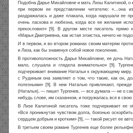
Подобна Дарье Михайловне и мать Лизы Калитиной, о 
при первом ее представлении читателю: «…она из
раздражалась и даже плакала, когда нарушали ее пр
очень ласкова и любезна, когда все ее желания испо
прекословил» [9]. В другом месте писатель прямо н
«Марья Дмитриевна, как истая эгоистка, ничего не подоз
И в первом, и во втором романах своим матерям прот
и Лиза, как бы знаменуя собой новое поколение.
В противоположность Дарье Михайловне, ее дочь Нат
мало, слушала и глядела внимательно» [9]. Турге
подчеркивает внимание Натальи к окружающему миру. 
с Рудиным она заявляет о том, что такие, как он, д
полезными» [9]. В нем Наталью привлекают, прежде 
(Наталья), — пишет Тургенев, — все думала — не о сам
нибудь слове, им сказанном, и погружалась вся в свою д
В Лизе Калитиной писатель тоже подчеркивает ее 
«Вся проникнутая чувством долга, боязнью оскорбить
сердцем добрым и кротким» [9], — такой рисует ее авто
В третьем своем романе Тургенев еще более рельефно