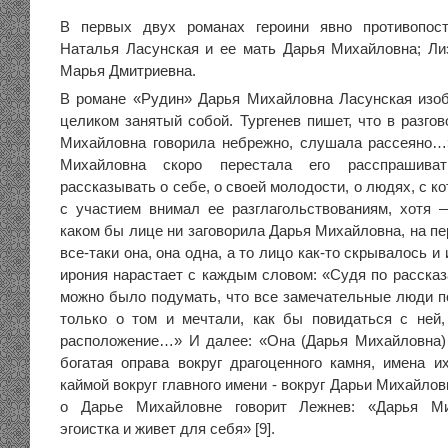
В первых двух романах героини явно противопост
Наталья Ласунская и ее мать Дарья Михайловна; Ли
Марья Дмитриевна.
В романе «Рудин» Дарья Михайловна Ласунская изоб
целиком занятый собой. Тургенев пишет, что в разго
Михайловна говорила небрежно, слушала рассеяно…»
Михайловна скоро перестала его расспрашива
рассказывать о себе, о своей молодости, о людях, с к
с участием внимал ее разглагольствованиям, хотя
каком бы лице ни заговорила Дарья Михайловна, на п
все-таки она, она одна, а то лицо как-то скрывалось и 
ирония нарастает с каждым словом: «Судя по расска
можно было подумать, что все замечательные люди п
только о том и мечтали, как бы повидаться с ней
расположение…» И далее: «Она (Дарья Михайловна) г
богатая оправа вокруг драгоценного камня, имена 
каймой вокруг главного имени - вокруг Дарьи Михайлов
о Дарье Михайловне говорит Лежнев: «Дарья Мих
эгоистка и живет для себя» [9].