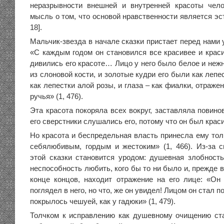
неразрывности внешней и внутренней красоты чело
мысль о том, что основой нравственности является эст
18].
Мальчик-звезда в начале сказки пристает перед нами
«С каждым годом он становился все красивее и краси
дивились его красоте… Лицо у него было белое и неж
из слоновой кости, и золотые кудри его были как лепе
как лепестки алой розы, и глаза – как фиалки, отраже
ручья» (1, 476).
Эта красота покоряла всех вокруг, заставляла повин
его сверстники слушались его, потому что он был красив
Но красота и беспредельная власть принесла ему тол
себялюбивым, гордым и жестоким» (1, 466). Из-за с
этой сказки становится уродом: душевная злобность
неспособность любить, кого бы то ни было и, прежде в
конце концов, находит отражение на его лице: «О
поглядел в него, но что, же он увидел! Лицом он стал по
покрылось чешуей, как у гадюки» (1, 479).
Толчком к исправлению как душевному очищению ст