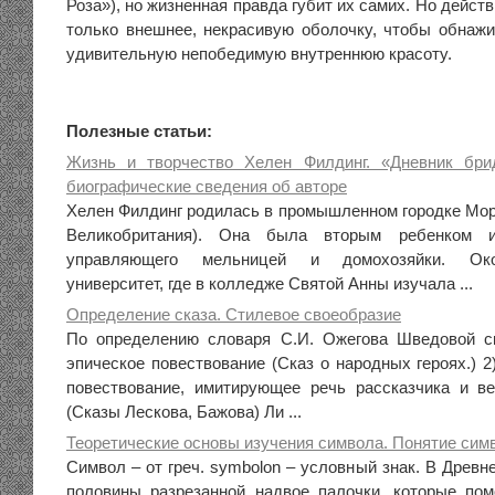
Роза»), но жизненная правда губит их самих. Но дейст
только внешнее, некрасивую оболочку, чтобы обнаж
удивительную непобедимую внутреннюю красоту.
Полезные статьи:
Жизнь и творчество Хелен Филдинг. «Дневник бри
биографические сведения об авторе
Хелен Филдинг родилась в промышленном городке Мор
Великобритания). Она была вторым ребенком 
управляющего мельницей и домохозяйки. Ок
университет, где в колледже Святой Анны изучала ...
Определение сказа. Стилевое своеобразие
По определению словаря С.И. Ожегова Шведовой ск
эпическое повествование (Сказ о народных героях.) 2
повествование, имитирующее речь рассказчика и в
(Сказы Лескова, Бажова) Ли ...
Теоретические основы изучения символа. Понятие сим
Символ – от греч. symbolon – условный знак. В Древн
половины разрезанной надвое палочки, которые по