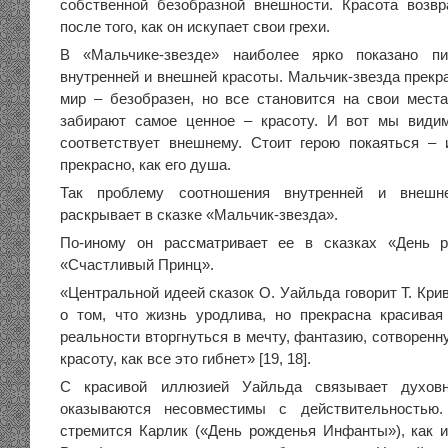
собственной безобразной внешности. Красота возв
после того, как он искупает свои грехи.
В «Мальчике-звезде» наиболее ярко показано пи
внутренней и внешней красоты. Мальчик-звезда прекра
мир – безобразен, но все становится на свои места
забирают самое ценное – красоту. И вот мы видим
соответствует внешнему. Стоит герою покаяться – 
прекрасно, как его душа.
Так проблему соотношения внутренней и внешн
раскрывает в сказке «Мальчик-звезда».
По-иному он рассматривает ее в сказках «День 
«Счастливый Принц».
«Центральной идеей сказок О. Уайльда говорит Т. Кри
о том, что жизнь уродлива, но прекрасна красивая
реальности вторгнуться в мечту, фантазию, сотворен
красоту, как все это гибнет» [19, 18].
С красивой иллюзией Уайльда связывает духов
оказываются несовместимы с действительностью
стремится Карлик («День рожденья Инфанты»), как 