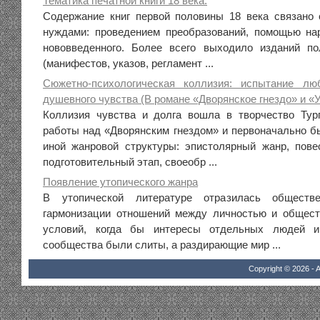
Тематика печатной книги 18 века.
Содержание книг первой половины 18 века связано
нуждами: проведением преобразований, помощью на
нововведенного. Более всего выходило изданий по
(манифестов, указов, регламент ...
Сюжетно-психологическая коллизия: испытание л
душевного чувства (В романе «Дворянское гнездо» и «
Коллизия чувства и долга вошла в творчество Тур
работы над «Дворянским гнездом» и первоначально б
иной жанровой структуры: эпистолярный жанр, пов
подготовительный этап, своеобр ...
Появление утопического жанра
В утопической литературе отразилась обществ
гармонизации отношений между личностью и общест
условий, когда бы интересы отдельных людей и 
сообщества были слиты, а раздирающие мир ...
Copyright © 2026 - A