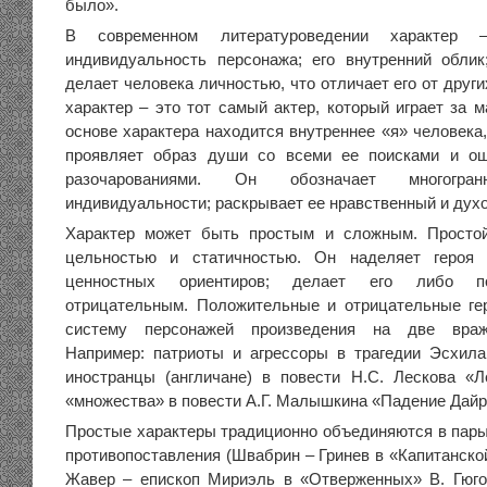
было».
В современном литературоведении характер 
индивидуальность персонажа; его внутренний облик
делает человека личностью, что отличает его от други
характер – это тот самый актер, который играет за 
основе характера находится внутреннее «я» человека,
проявляет образ души со всеми ее поисками и о
разочарованиями. Он обозначает многогран
индивидуальности; раскрывает ее нравственный и дух
Характер может быть простым и сложным. Простой
цельностью и статичностью. Он наделяет героя
ценностных ориентиров; делает его либо п
отрицательным. Положительные и отрицательные ге
систему персонажей произведения на две враж
Например: патриоты и агрессоры в трагедии Эсхила
иностранцы (англичане) в повести Н.С. Лескова «
«множества» в повести А.Г. Малышкина «Падение Дайр
Простые характеры традиционно объединяются в пары,
противопоставления (Швабрин – Гринев в «Капитанско
Жавер – епископ Мириэль в «Отверженных» В. Гюго