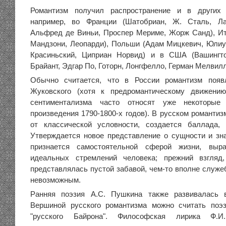
Романтизм получил распространение и в других 
например, во Франции (Шатобриан, Ж. Сталь, Ла
Альфред де Виньи, Проспер Мериме, Жорж Санд), Ита
Мандзони, Леопарди), Польши (Адам Мицкевич, Юли
Красиньский, Циприан Норвид) и в США (Вашингтон
Брайант, Эдгар По, Готорн, Лонгфелло, Герман Мелвил
Обычно считается, что в России романтизм появ
Жуковского (хотя к предромантическому движени
сентиментализма часто относят уже некоторые 
произведения 1790-1800-х годов). В русском романти
от классической условности, создается баллада, 
Утверждается новое представление о сущности и зна
признается самостоятельной сферой жизни, выра
идеальных стремлений человека; прежний взгляд
представлялась пустой забавой, чем-то вполне служе
невозможным.
Ранняя поэзия А.С. Пушкина также развивалась 
Вершиной русского романтизма можно считать поэ
"русского Байрона". Философская лирика Ф.И