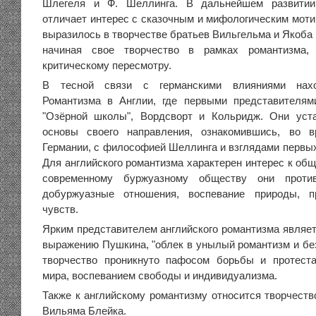
Шлегеля и Ф. Шеллинга. В дальнейшем развитии
отличает интерес с сказочным и мифологическим моти
выразилось в творчестве братьев Вильгельма и Якоба 
начиная свое творчество в рамках романтизма, 
критическому пересмотру.
В тесной связи с германскими влияниями нахо
Романтизма в Англии, где первыми представителям
"Озёрной школы", Вордсворт и Кольридж. Они уста
основы своего направления, ознакомившись, во 
Германии, с философией Шеллинга и взглядами первых
Для английского романтизма характерен интерес к об
современному буржуазному обществу они против
добуржуазные отношения, воспевание природы, п
чувств.
Ярким представителем английского романтизма являет
выражению Пушкина, "облек в унылый романтизм и без
творчество проникнуто пафосом борьбы и протеста
мира, воспеванием свободы и индивидуализма.
Также к английскому романтизму относится творчеств
Вильяма Блейка.