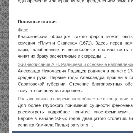
одновременно и завершением, и преодолением романти
Полезные статьи:
Фарс
Классическим образцом такого фарса может быть
комедия «Плутни Скапена» (1671). Здесь перед на
пары, влюбленные и неспособные противостоять п
чинят их браку расчетливые и скаредны ...
Жизнеописание А.Н. Радищева и основные направления
Александр Николаевич Радищев родился в августе 174
средней руки. Первые годы Александра прошли в с
Саратовской губернии. Стечение благоприятных об
тому, что он получил хорошее ...
Роль женщины в современном обществе в концепции 
Для более глубокого понимания сущности феномена
рассмотреть подробнее понятие «постфеминизм»,
Европе в начале 90-ых годов двадцатого столетия. Е
испанка Камилла Палья) ратуют з ...