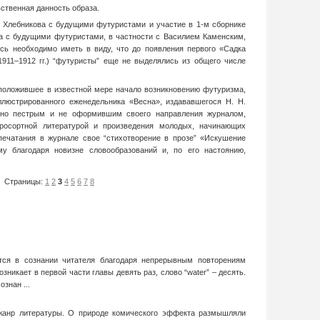
ственная данность образа.
 Хлебникова с будущими футуристами и участие в 1-м сборнике
а с будущими футуристами, в частности с Василием Каменским,
сь необходимо иметь в виду, что до появления первого «Садка
1911–1912 гг.) “футуристы” еще не выделялись из общего числе
положившее в известной мере начало возникновению футуризма,
ллюстрированного еженедельника «Весна», издававшегося Н. Н.
ьно пестрым и не оформившим своего направления журналом,
росортной литературой и произведения молодых, начинающих
печатания в журнале свое “стихотворение в прозе” «Искушение
у благодаря новизне словообразований и, по его настоянию,
Страницы:
1
2
3
4
5
6
7
8
ся в сознании читателя благодаря непрерывным повторениям
возникает в первой части главы девять раз, слово “water” – десять.
знан ...
жанр литературы. О природе комического эффекта размышляли