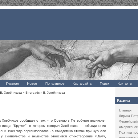
Главная
Новое
Популярное
Карта сайта
Поиск
Контакты
 В. Хлебникова
» Биография В. Хлебникова
Разделы
Главная
Лирика Пет
а Хлебников сообщает о том, что Осенью в Петербурге возникнет
Фернейский
и вещи. “Кружок”, о котором говорил Хлебников, — объединение
Американск
сени 1909 года сорганизовалось в «Академию стиха» при журнале
Поэтика по
 у символистов и акмеистов относится стихотворение «Вам»,