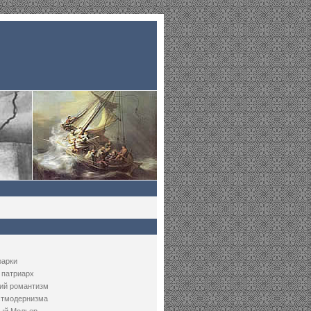
рарки
 патриарх
ий романтизм
стмодернизма