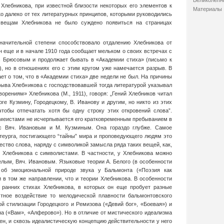
Великолепн
 Хлебникова, при известной близости некоторых его элементов к
Материалы
о далеко от тех литературных принципов, которыми руководились
 вещам Хлебникова не было суждено появиться на страницах
значительной степени способствовало отдалению Хлебникова от
н еще и в начале 1910 года сообщает мельком о своих встречах с
с Брюсовым и продолжает бывать в «Академии стиха» (письмо к
.), но в отношениях его с этим кругом уже намечается разрыв. В
т о том, что в «Академии стиха» две недели не был. На причины
рыва Хлебникова с господствовавшей тогда литературой указывал
орениям» Хлебникова (М., 1911), говоря: „Гений Хлебников читал
ге Кузмину, Городецкому, В. Иванову и другим, но никто из этих
тобы отпечатать хотя бы одну строку этих откровений слова”.
кмеистами не исчерпывается его кратковременным пребыванием в
 с Вяч. Ивановым и М. Кузминым. Она гораздо глубже. Самое
-теурга, постигающего “тайны” мира и проповедующего людям это
ество слова, наряду с символикой замысла ряда таких вещей, как,
 Хлебникова с символистами. В частности, у Хлебникова можно
елым, Вяч. Ивановым. Языковые теории А. Белого (в особенности
е об эмоциональной природе звука у Бальмонта («Поэзия как
и в том же направлении, что и теории Хлебникова. В особенности
ранних стихах Хлебникова, в которых он еще пробует разные
тное воздействие то мелодической плавности бальмонтовского
ой стилизации Городецкого и Ремизова («Девий бог», «Боевая») и
а («Вам», «Алферово»). Но в отличие от мистического идеализма
н, и сквозь идеалистическую концепцию действительности у него