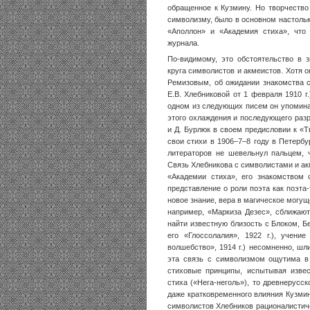
обращенное к Кузмину. Но творчество
символизму, было в основном настольк
«Аполлон» и «Академия стиха», что
журнала.
По-видимому, это обстоятельство в 
круга символистов и акмеистов. Хотя о
Ремизовым, об ожидании знакомства 
Е.В. Хлебниковой от 1 февраля 1910 г
одном из следующих писем он упоминае
этого охлаждения и последующего раз
и Д. Бурлюк в своем предисловии к «Тв
свои стихи в 1906–7–8 году в Петербур
литераторов не шевельнул пальцем, ч
Связь Хлебникова с символистами и а
«Академии стиха», его знакомством
представление о роли поэта как поэта
новое знание, вера в магическое могущ
например, «Маркиза Дезес», сближают
найти известную близость с Блоком, Б
его «Глоссолалия», 1922 г.), учени
волшебство», 1914 г.) несомненно, шл
эта связь с символизмом ощутима в 
стиховые принципы, испытывая извес
стиха («Нега-неголь»), то древнерусск
даже кратковременного влияния Кузмин
символистов Хлебников рационалистиче