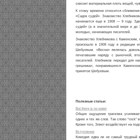
сквозит материальная плоть вещей, чув
К этому времени относится сближение
«Садок судей». Знакомство Хлебников
начинается еще в 1908 — 9 году. Зде
судей» (а в значительной мере и до 
молодых, начинающих писателей.
Знакомство Хлебникова с Каменским, 
произошло в 1908 году в редакции и
Шебуевым. «Весна» являлась довол
печатавшим наряду с рыночной, вто
писателей. Хлебников передал для на
грешника», понравившееся Каменском
принятое Шебуевым.
Полезные статьи:
But there is no water
Общее ощущение трагизма усиливает
одних и тех же слов. Так слово “rock” 
Кроме того, Элиот воздействует на подсо
Вступление
Комедия едва ли не самый трудный 