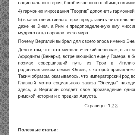
национального героя, богобоязненного любимца олимп
4) гармонию мироздания "Георгик" дополнить гармонией
5) в качестве истинного героя представить читателю не
даже не Энея, а Рим и предопределенную ему мисси
мудрого отца народов всего мира.
Почему Вергилий выбрал для своего эпоса именно Эне
Дело в том, что этот мифологический персонаж, сын см
Афродиты (Венеры), встречающийся еще у Гомера, в б
поэмах совершивший путь из Трои в Италию
родоначальником семьи Юлиев, к которой принадлежал
Таким образом, оказывалось, что императорский род в
Главный мотив социального заказа "Энеиды" находи
здесь, а Вергилий создает свое произведение одн
римской истории и о предках Августа.
Страницы:
1
2
3
Полезные статьи: