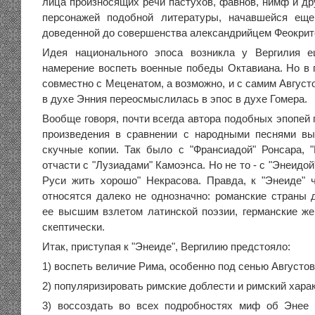
лица произносящих речи пастухов, фавнов, нимф и др
персонажей подобной литературы, начавшейся ещ
доведенной до совершенства александрийцем Феокрит
Идея национального эпоса возникла у Вергилия е
намерение воспеть военные победы Октавиана. Но в
совместно с Меценатом, а возможно, и с самим Август
в духе Энния переосмыслилась в эпос в духе Гомера.
Вообще говоря, почти всегда автора подобных эпопей
произведения в сравнении с народными песнями вы
скучные копии. Так было с "Франсиадой" Ронсара, "
отчасти с "Лузиадами" Камоэнса. Но не то - с "Энеидой
Руси жить хорошо" Некрасова. Правда, к "Энеиде" 
относятся далеко не однозначно: романские страны 
ее высшим взлетом латинской поэзии, германские ж
скептически.
Итак, приступая к "Энеиде", Вергилию предстояло:
1) воспеть величие Рима, особенно под сенью Августо
2) популяризировать римские доблести и римский харак
3) воссоздать во всех подробностях миф об Энее 