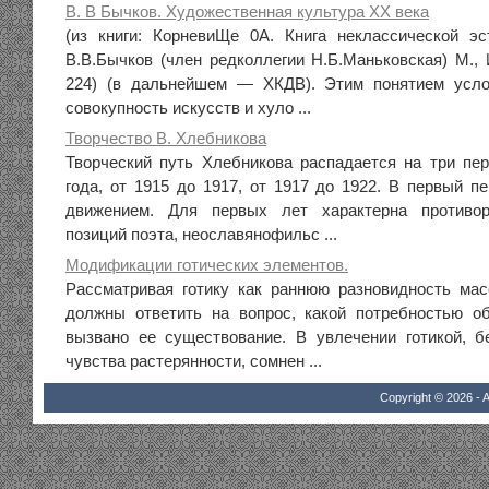
В. В Бычков. Художественная культура XX века
(из книги: КорневиЩе 0А. Книга неклассической эс
В.В.Бычков (член редколлегии Н.Б.Маньковская) М., 
224) (в дальнейшем — ХКДВ). Этим понятием усло
совокупность искусств и хуло ...
Творчество В. Хлебникова
Творческий путь Хлебникова распадается на три пер
года, от 1915 до 1917, от 1917 до 1922. В первый п
движением. Для первых лет характерна противор
позиций поэта, неославянофильс ...
Модификации готических элементов.
Рассматривая готику как раннюю разновидность ма
должны ответить на вопрос, какой потребностью о
вызвано ее существование. В увлечении готикой, б
чувства растерянности, сомнен ...
Copyright © 2026 - A