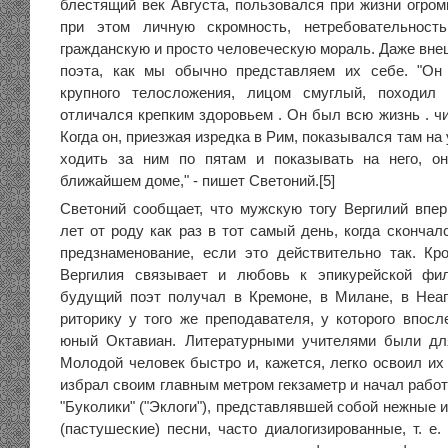
блестящий век Августа, пользовался при жизни огром
при этом личную скромность, нетребовательнос
гражданскую и просто человеческую мораль. Даже вне
поэта, как мы обычно представляем их себе. "Он
крупного телосложения, лицом смуглый, походил
отличался крепким здоровьем . Он был всю жизнь . ч
Когда он, приезжая изредка в Рим, показывался там на
ходить за ним по пятам и показывать на него, о
ближайшем доме," - пишет Светоний.[5]
Светоний сообщает, что мужскую тогу Вергилий впе
лет от роду как раз в тот самый день, когда сконча
предзнаменование, если это действительно так. Кр
Вергилия связывает и любовь к эпикурейской фи
будущий поэт получал в Кремоне, в Милане, в Неа
риторику у того же преподавателя, у которого впосл
юный Октавиан. Литературными учителями были для
Молодой человек быстро и, кажется, легко освоил их
избрал своим главным метром гекзаметр и начал работа
"Буколики" ("Эклоги"), представлявшей собой нежные 
(пастушеские) песни, часто диалогизированные, т. е