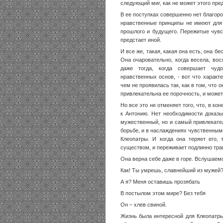
следующий миг, как не может этого пре
В ее поступках совершенно нет благоро
нравственные принципы не имеют для 
прошлого и будущего. Пережитые чувс
предстает иной.
И все же, такая, какая она есть, она б
Она очаровательно, когда весела, во
даже тогда, когда совершает чудо
нравственных основ, - вот что характ
чем не проявилась так, как в том, что
привлекательна ее порочность, и может
Но все это не отменяет того, что, в к
к Антонию. Нет необходимости доказы
мужественный, но и самый привлекате
борьбе, и в наслаждениях чувственны
Клеопатры. И когда она теряет его, 
существом, и переживает подлинно тра
Она верна себе даже в горе. Вслушаем
Как! Ты умрешь, славнейший из мужей
А я? Меня оставишь прозябать
В постылом этом мире? Без тебя
Он – хлев свиной.
Жизнь была интересной для Клеопатры