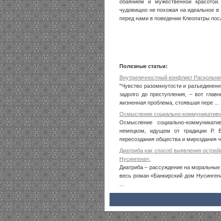
обаянием и мужественной красотой
чудовищно не похожая на идеальное в э
перед нами в поведении Клеопатры пос
Полезные статьи:
Внутриличностный конфликт Раскольни
"Чувство разомкнутости и разъединенно
задолго до преступления, – вот глав
жизненная проблема, стоявшая пере ...
Осмысление социально-коммуникативн
Осмысление социально-коммуникат
немецком, идущем от традиции Р. 
пересоздания общества и мироздания че
Диатриба как способ выявления остре
Нусингена».
Диатриба – рассуждение на моральные 
весь роман «Банкирский дом Нусинген
...