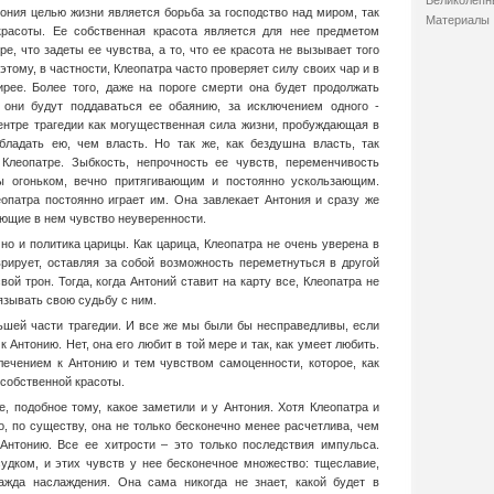
Великолепн
тония целью жизни является борьба за господство над миром, так
Материалы
красоты. Ее собственная красота является для нее предметом
ре, что задеты ее чувства, а то, что ее красота не вызывает того
этому, в частности, Клеопатра часто проверяет силу своих чар и в
рее. Более того, даже на пороге смерти она будет продолжать
они будут поддаваться ее обаянию, за исключением одного -
центре трагедии как могущественная сила жизни, пробуждающая в
ладать ею, чем власть. Но так же, как бездушна власть, так
Клеопатре. Зыбкость, непрочность ее чувств, переменчивость
ы огоньком, вечно притягивающим и постоянно ускользающим.
еопатра постоянно играет им. Она завлекает Антония и сразу же
ающие в нем чувство неуверенности.
но и политика царицы. Как царица, Клеопатра не очень уверена в
рирует, оставляя за собой возможность переметнуться в другой
ой трон. Тогда, когда Антоний ставит на карту все, Клеопатра не
язывать свою судьбу с ним.
ьшей части трагедии. И все же мы были бы несправедливы, если
 Антонию. Нет, она его любит в той мере и так, как умеет любить.
ечением к Антонию и тем чувством самоценности, которое, как
 собственной красоты.
, подобное тому, какое заметили и у Антония. Хотя Клеопатра и
о, по существу, она не только бесконечно менее расчетлива, чем
Антонию. Все ее хитрости – это только последствия импульса.
судком, и этих чувств у нее бесконечное множество: тщеславие,
жажда наслаждения. Она сама никогда не знает, какой будет в