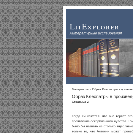
LitExplorer
Литературные исследования
Материалы
» Образ Клеопатры в произве
Образ Клеопатры в произвед
Страница 2
Когда ей кажется, что она теряет его
проявление оскорбленного чувства. Точн
было бы назвать не столько тщеслави
только то, что Антоний может прене