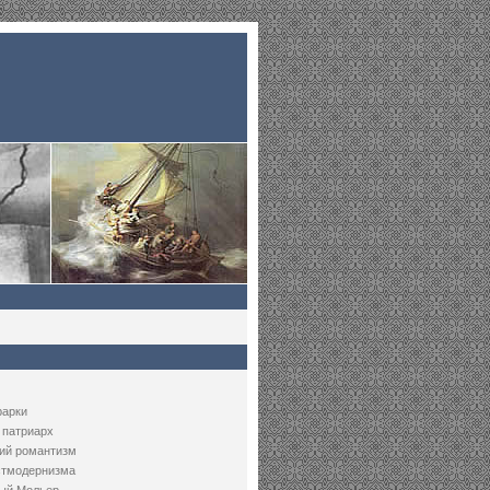
рарки
 патриарх
ий романтизм
стмодернизма