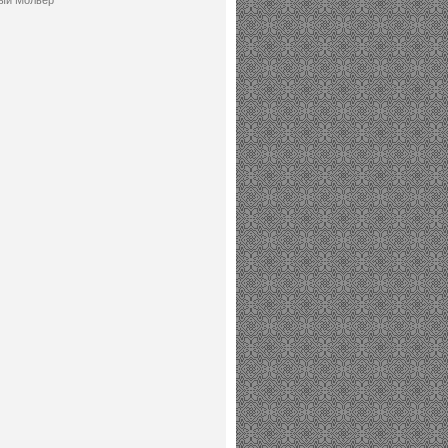
ый Мольер