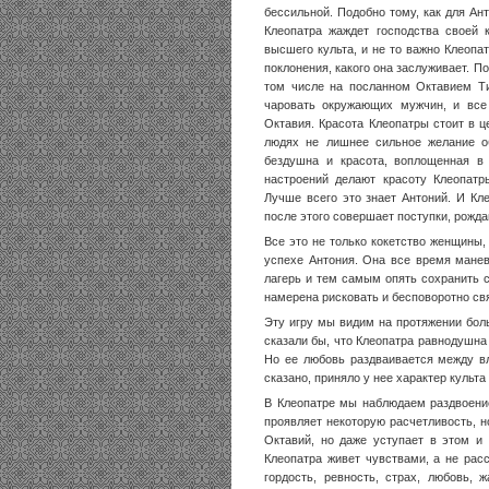
бессильной. Подобно тому, как для Ан
Клеопатра жаждет господства своей 
высшего культа, и не то важно Клеопат
поклонения, какого она заслуживает. По
том числе на посланном Октавием Ти
чаровать окружающих мужчин, и все 
Октавия. Красота Клеопатры стоит в 
людях не лишнее сильное желание об
бездушна и красота, воплощенная в 
настроений делают красоту Клеопатр
Лучше всего это знает Антоний. И Кл
после этого совершает поступки, рожд
Все это не только кокетство женщины, 
успехе Антония. Она все время манев
лагерь и тем самым опять сохранить св
намерена рисковать и бесповоротно св
Эту игру мы видим на протяжении бол
сказали бы, что Клеопатра равнодушна к
Но ее любовь раздваивается между вл
сказано, приняло у нее характер культа
В Клеопатре мы наблюдаем раздвоение
проявляет некоторую расчетливость, н
Октавий, но даже уступает в этом и 
Клеопатра живет чувствами, а не рас
гордость, ревность, страх, любовь, 