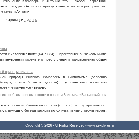
. Отношение Клеопатры к Антонию это – любовь, страстная,
той трагедии. Он писал о правде жизни, и она еще раз предстает
ле смерти Антония.
Страницы:
1
2
3
4
5
кова
сти с человечеством" (64, с.684) , нараставшее в Раскольникове
ный внутренний корень его преступления и одновременно общая
ой природы символа
ивной природы символа сливалось в символизме (особенно
Вагнера, и еще более в русском) с утопическими проектами
рез «теургическое» творчес ...
йших проблем современности в повести Бальзака «Банкирский дом
темы. Гневная обвинительная речь (от греч.) Беседа пронизывает
а», с помощью беседы раскрываются негативные стороны героев.
Copyright © 2026 - All Rights Reserved - www.litexplorer.ru