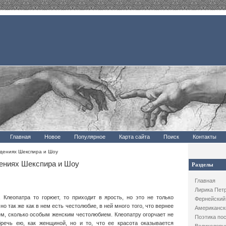
Главная
Новое
Популярное
Карта сайта
Поиск
Контакты
дениях Шекспира и Шоу
ениях Шекспира и Шоу
Разделы
Главная
Лирика Пет
, Клеопатра то горюет, то приходит в ярость, но это не только
Фернейский
о так же как в нем есть честолюбие, в ней много того, что вернее
Американск
ем, сколько особым женским честолюбием. Клеопатру огорчает не
Поэтика по
бречь ею, как женщиной, но и то, что ее красота оказывается