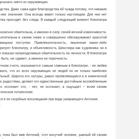
дсказать никто из окружающих.
дства. Даже сама идея благородства ей чужда потому, что никакие
нее значения. Она всегда живет только настоящим. Для нее нет
тва проходят без следа. В каждый следующий момент Клеопатра
есконечно обаятельна, и именно в силу своей вечной изменчивости.
схитительна в своем гневе и совершенно обезоруживает красотой
вищные поступки. Привлекательность, лишенная каких-либо
еризует Клеопатру, и объективность Шекспира как художника ни в
 он показал непреодолимую обаятельность ее личности. В Клеопатре
 быть, не «даже», а именно ее порочность.
онечном счете, оказывается самым главным в Клеопатре, - ее любви
вать, что из всех окружающих ее людей он не только наиболее
льный. Широта его натуры, равно проявляющаяся и в комической
ми радостями, делают его единственным достойным возлюбленным
то осознает это, - нет, не осознает, а ощущает – всем своим
гическое потрясение.
ся в ее скорбные восклицания при виде умирающего Антония:
?
, пока был жив Антоний, этот могучий человек, равный ей своим