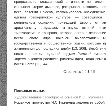
предоставлял классической античности не тольк
открывал второе дыхание, раскрывал, казалось, но
веке, пояснял Брюсов, «заканчивалось объединени
единой греко-римской культуре, — совершился 
религиозном сознании, приведший Европу от ан
христианству; создалась та наука, которой пот
тысячелетие, и то право, которое легло в основани
всего нового мира; наконец, выработались м
государственной и общественной жизни, которые п
жизненными до последних дней» [13, 206]. Влюбленн
писатель принял недолгий подъем Римской импер
«время высшего расцвета римской идеи, когда римс
посеянного» [11, 544].
Страницы:
1
2
3
4
5
Полезные статьи:
Художественное своеобразие романов И.С. Тургенева
Романное творчество И.С.Тургенева знаменует собой 