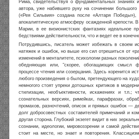
Рима, свидетельствуя о фундаментальных знаниях 
автора, уже набившего руку на сочинении большого 
(«Рея Сильвия» создана после «Алтаря Победы»), 
апокалиптическую атмосферу осажденной крепости. В
Марии, в ее визионистских фантазиях идеальное п
бедствиями действительности, что и ведет ее в конечно
Потрудившись, писатель может избежать в своем и
натяжек и ошибок, но выше его сил отрешиться от «р
изменений в менталитете, психологии разных поколений
обедняющих или, "скорее, обогащающих смысл ф
процессе чтения или созерцания. Здесь коренится ис
любого произведения о былом, претендующего на худо
немногого стоят упреки дотошных критиков в модерни
стилизации, необъективности, искажениях и т.п.; 
сознательных версиях, римейках, парафразах, обраб
промахов, разночтений, описок и прямых ошибок — де
долг добросовестных составителей примечаний и ком
другая сторона. Глубокий экзегет видит в них зеркаль
сознании, идеологии, мировоззрении и самой действи
стоит на месте, но знает и повторения. Классицизм