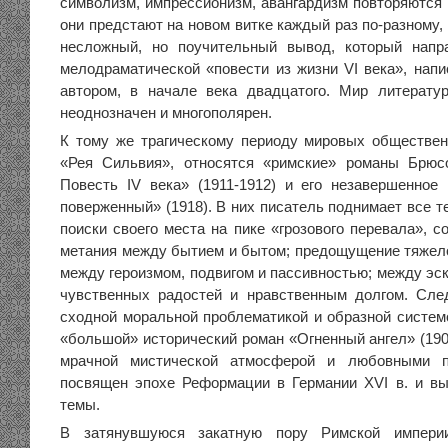
символизм, импрессионизм, авангардизм повторяются 
они предстают на новом витке каждый раз по-разному, 
несложный, но поучительный вывод, который напр
мелодраматической «повести из жизни VI века», нап
автором, в начале века двадцатого. Мир литерату
неоднозначен и многополярен.
К тому же трагическому периоду мировых обществен
«Рея Сильвия», относятся «римские» романы Брюс
Повесть IV века» (1911-1912) и его незавершенно
поверженный» (1918). В них писатель поднимает все 
поиски своего места на пике «грозового перевала», с
метания между бытием и бытом; предощущение тяжело
между героизмом, подвигом и пассивностью; между эс
чувственных радостей и нравственным долгом. Сле
сходной моральной проблематикой и образной систем
«большой» исторический роман «Огненный ангел» (19
мрачной мистической атмосферой и любовными п
посвящен эпохе Реформации в Германии XVI в. и в
темы.
В затянувшуюся закатную пору Римской импери