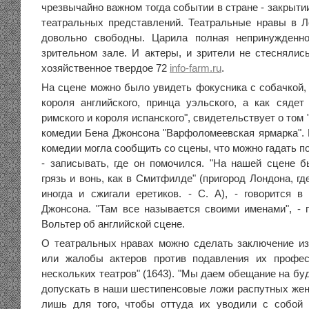
чрезвычайно важном тогда событии в стране - закрыти
театральных представлений. Театральные нравы в 
довольно свободны. Царила полная непринужденн
зрительном зале. И актеры, и зрители не стесняли
хозяйственное твердое 72
info-farm.ru
.
На сцене можно было увидеть фокусника с собачкой, 
короля английского, принца уэльского, а как сядет
римского и короля испанского", свидетельствует о том
комедии Бена Джонсона "Варфоломеевская ярмарка". 
комедии могла сообщить со сцены, что можно гадать п
- записывать, где он помочился. "На нашей сцене б
грязь и вонь, как в Смитфилде" (пригород Лондона, гд
иногда и сжигали еретиков. - С. А), - говорится 
Джонсона. "Там все называется своими именами", - п
Вольтер об английской сцене.
О театральных нравах можно сделать заключение из
или жалобы актеров против подавления их профес
нескольких театров" (1643). "Мы даем обещание на бу
допускать в наши шестипенсовые ложи распутных же
лишь для того, чтобы оттуда их уводили с собой 