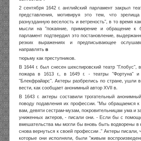
2 сентября 1642 г. английский парламент закрыл теа
представления, мотивируя это тем, что зрелища
разнузданную веселость и ветреность", в то время ка
мысли на "покаяние, примирение и обращение к б
парламент подтвердил это постановление, выдержанн
резких выражениях и предписывающее ослушавш
направлять
в
тюрьму как преступников.
В 1644 г. был снесен шекспировский театр "Глобус",
пожара в 1613 г., в 1649 г. - театры "Фортуна" и 
"Блекфрайарс". Актеры разбрелись по стране, ушли в
вести, как сообщает анонимный автор XVII в.
В 1643 г. актеры составили трогательный анонимны
поводу подавления их профессии. "Мы обращаемся к т
вам, девяти сестрам-музам, покровительницам ума и 
униженных актеров, - писали они. - Если бы с помощ
вмешательства мы могли бы вновь быть водворены в 
снова вернуться к своей профессии ." Актеры писали, 
которые они исполняли, были "живым воспроизведен