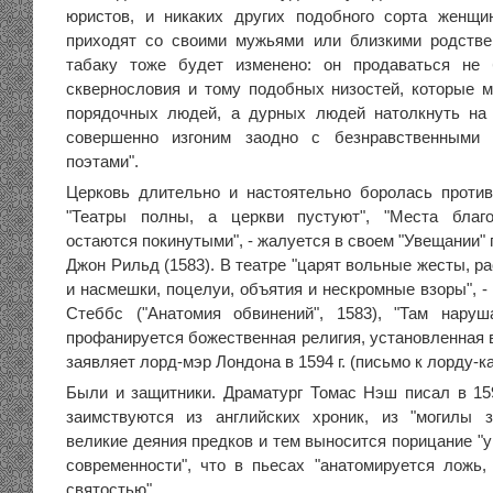
юристов, и никаких других подобного сорта женщи
приходят со своими мужьями или близкими родстве
табаку тоже будет изменено: он продаваться не 
сквернословия и тому подобных низостей, которые м
порядочных людей, а дурных людей натолкнуть на 
совершенно изгоним заодно с безнравственными 
поэтами".
Церковь длительно и настоятельно боролась проти
"Театры полны, а церкви пустуют", "Места благ
остаются покинутыми", - жалуется в своем "Увещании"
Джон Рильд (1583). В театре "царят вольные жесты, р
и насмешки, поцелуи, объятия и нескромные взоры", -
Стеббс ("Анатомия обвинений", 1583), "Там нару
профанируется божественная религия, установленная в
заявляет лорд-мэр Лондона в 1594 г. (письмо к лорду-ка
Были и защитники. Драматург Томас Нэш писал в 159
заимствуются из английских хроник, из "могилы з
великие деяния предков и тем выносится порицание "
современности", что в пьесах "анатомируется ложь
святостью".