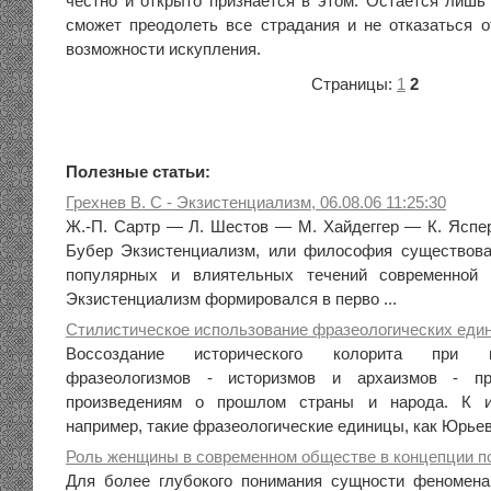
честно и открыто признается в этом. Остается лишь 
сможет преодолеть все страдания и не отказаться 
возможности искупления.
Страницы:
1
2
Полезные статьи:
Грехнев В. С - Экзистенциализм, 06.08.06 11:25:30
Ж.-П. Сартр — Л. Шестов — М. Хайдеггер — К. Ясп
Бубер Экзистенциализм, или философия существов
популярных и влиятельных течений современной 
Экзистенциализм формировался в перво ...
Стилистическое использование фразеологических един
Воссоздание исторического колорита при 
фразеологизмов - историзмов и архаизмов - п
произведениям о прошлом страны и народа. К ис
например, такие фразеологические единицы, как Юрьев 
Роль женщины в современном обществе в концепции 
Для более глубокого понимания сущности феномена