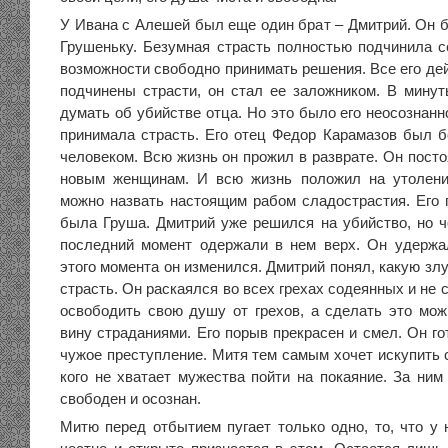
У Ивана с Алешей был еще один брат – Дмитрий. Он 
Грушеньку. Безумная страсть полностью подчинила с
возможности свободно принимать решения. Все его де
подчинены страсти, он стал ее заложником. В мину
думать об убийстве отца. Но это было его неосознанно
принимала страсть. Его отец Федор Карамазов был 
человеком. Всю жизнь он прожил в разврате. Он пост
новым женщинам. И всю жизнь положил на утоление
можно назвать настоящим рабом сладострастия. Его
была Груша. Дмитрий уже решился на убийство, но ч
последний момент одержали в нем верх. Он удержа
этого момента он изменился. Дмитрий понял, какую зл
страсть. Он раскаялся во всех грехах содеянных и не
освободить свою душу от грехов, а сделать это мо
вину страданиями. Его порыв прекрасен и смел. Он гот
чужое преступление. Митя тем самым хочет искупить с
кого не хватает мужества пойти на покаяние. За ним
свободен и осознан.
Митю перед отбытием пугает только одно, то, что у 