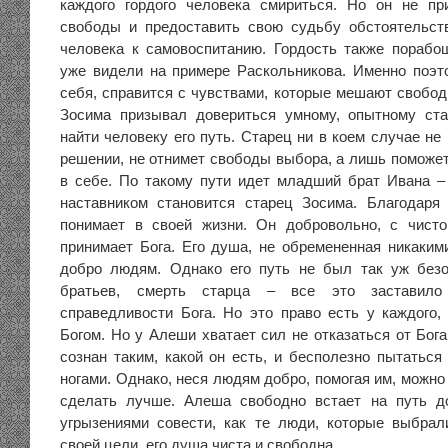
каждого гордого человека смириться. Но он не пр
свободы и предоставить свою судьбу обстоятельст
человека к самовоспитанию. Гордость также порабо
уже видели на примере Раскольникова. Именно поэт
себя, справится с чувствами, которые мешают свобод
Зосима призывал довериться умному, опытному ста
найти человеку его путь. Старец ни в коем случае не 
решении, не отнимет свободы выбора, а лишь поможет
в себе. По такому пути идет младший брат Ивана 
наставником становится старец Зосима. Благодаря
понимает в своей жизни. Он добровольно, с чист
принимает Бога. Его душа, не обремененная никакими
добро людям. Однако его путь не был так уж безо
братьев, смерть старца – все это заставило
справедливости Бога. Но это право есть у каждого
Богом. Но у Алеши хватает сил не отказаться от Бога
сознан таким, какой он есть, и бесполезно пытаться
ногами. Однако, неся людям добро, помогая им, можно
сделать лучше. Алеша свободно встает на путь д
угрызениями совести, как те люди, которые выбра
своей цели, его душа чиста и свободна.