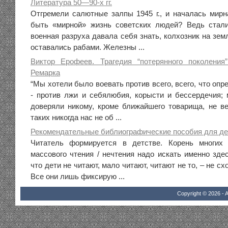
Литература 50—90-х гг.
Отгремели салютные залпы 1945 г., и началась мирн
быть «мирной» жизнь советских людей? Ведь стал
военная разруха давала себя знать, колхозник на зем
оставались рабами. Железны ...
Виктор Ерофеев. Трагедия “потерянного поколения
Ремарка
“Мы хотели было воевать против всего, всего, что оп
- против лжи и себялюбия, корысти и бессердечия;
доверяли никому, кроме ближайшего товарища, не ве
таких никогда нас не об ...
Рекомендательные библиографические пособия для де
Читатель формируется в детстве. Корень многих
массового чтения / нечтения надо искать именно зде
что дети не читают, мало читают, читают не то, – не сх
Все они лишь фиксирую ...
Copyright © 2026 - A