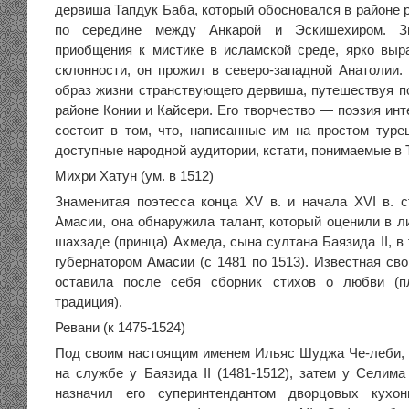
дервиша Тапдук Баба, который обосновался в районе 
по середине между Анкарой и Эскишехиром. Зн
приобщения к мистике в исламской среде, ярко выр
склонности, он прожил в северо-западной Анатолии.
образ жизни странствующего дервиша, путешествуя по
районе Конии и Кайсери. Его творчество — поэзия инт
состоит в том, что, написанные им на простом туре
доступные народной аудитории, кстати, понимаемые в 
Михри Хатун (ум. в 1512)
Знаменитая поэтесса конца XV в. и начала XVI в. с
Амасии, она обнаружила талант, который оценили в л
шахзаде (принца) Ахмеда, сына султана Баязида II, в 
губернатором Амасии (с 1481 по 1513). Известная св
оставила после себя сборник стихов о любви (пл
традиция).
Ревани (к 1475-1524)
Под своим настоящим именем Ильяс Шуджа Че-леби, 
на службе у Баязида II (1481-1512), затем у Селима 
назначил его суперинтендантом дворцовых кухо