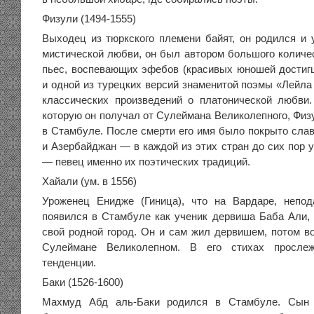
Физули (1494-1555)
Выходец из тюркского племени байят, он родился и 
мистической любви, он был автором большого количес
пьес, воспевающих эфебов (красивых юношей достиг
и одной из турецких версий знаменитой поэмы «Лейла
классических произведений о платонической любви
которую он получал от Сулеймана Великолепного, Физ
в Стамбуле. После смерти его имя было покрыто слав
и Азербайджан — в каждой из этих стран до сих пор 
— певец именно их поэтических традиций.
Хайали (ум. в 1556)
Уроженец Енидже (Гиница), что на Вардаре, непод
появился в Стамбуле как ученик дервиша Баба Али, и
свой родной город. Он и сам жил дервишем, потом во
Сулеймане Великолепном. В его стихах прослеж
тенденции.
Баки (1526-1600)
Махмуд Абд аль-Баки родился в Стамбуле. Сын 