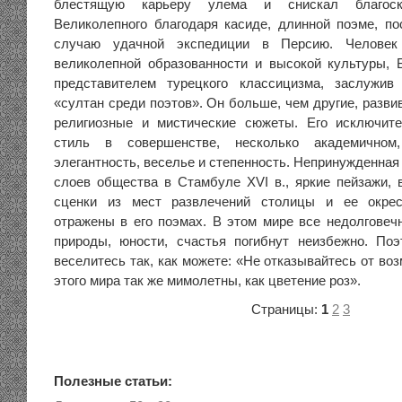
блестящую карьеру улема и снискал благоск
Великолепного благодаря касиде, длинной поэме, п
случаю удачной экспедиции в Персию. Человек 
великолепной образованности и высокой культуры,
представителем турецкого классицизма, заслужи
«султан среди поэтов». Он больше, чем другие, разви
религиозные и мистические сюжеты. Его исключит
стиль в совершенстве, несколько академичном
элегантность, веселье и степенность. Непринужденная
слоев общества в Стамбуле XVI в., яркие пейзажи,
сценки из мест развлечений столицы и ее окре
отражены в его поэмах. В этом мире все недолговечн
природы, юности, счастья погибнут неизбежно. По
веселитесь так, как можете: «Не отказывайтесь от во
этого мира так же мимолетны, как цветение роз».
Страницы:
1
2
3
Полезные статьи: