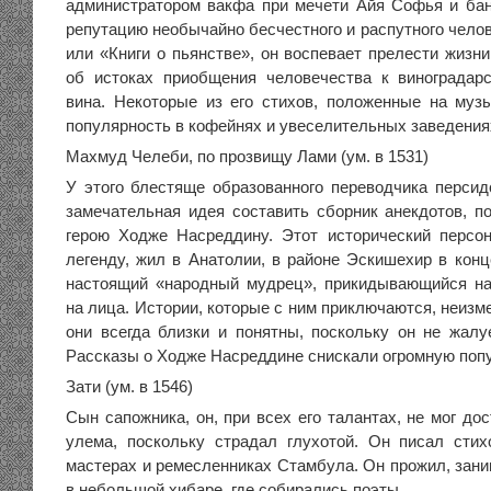
администратором вакфа при мечети Айя Софья и ба
репутацию необычайно бесчестного и распутного чело
или «Книги о пьянстве», он воспевает прелести жизн
об истоках приобщения человечества к виноградар
вина. Некоторые из его стихов, положенные на муз
популярность в кофейнях и увеселительных заведения
Махмуд Челеби, по прозвищу Лами (ум. в 1531)
У этого блестяще образованного переводчика персид
замечательная идея составить сборник анекдотов, 
герою Ходже Насреддину. Этот исторический персо
легенду, жил в Анатолии, в районе Эскишехир в конце 
настоящий «народный мудрец», прикидывающийся н
на лица. Истории, которые с ним приключаются, неиз
они всегда близки и понятны, поскольку он не жалу
Рассказы о Ходже Насреддине снискали огромную поп
Зати (ум. в 1546)
Сын сапожника, он, при всех его талантах, не мог до
улема, поскольку страдал глухотой. Он писал сти
мастерах и ремесленниках Стамбула. Он прожил, зани
в небольшой хибаре, где собирались поэты.