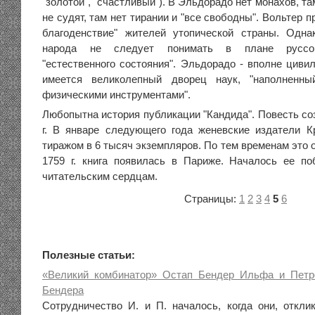
"золотой", "счастливый"). В Эльдорадо нет монахов, та
не судят, там нет тирании и "все свободны". Вольтер 
благоденствие" жителей утопической страны. Одна
народа не следует понимать в плане руссои
"естественного состояния". Эльдорадо - вполне циви
имеется великолепный дворец наук, "наполненны
физическими инструментами".
Любопытна история публикации "Кандида". Повесть со
г. В январе следующего года женевские издатели 
тиражом в 6 тысяч экземпляров. По тем временам это 
1759 г. книга появилась в Париже. Началось ее п
читательским сердцам.
Страницы:
1
2
3
4
5
6
Полезные статьи:
«Великий комбинатор» Остап Бендер Ильфа и Петр
Бендера
Сотрудничество И. и П. началось, когда они, откл