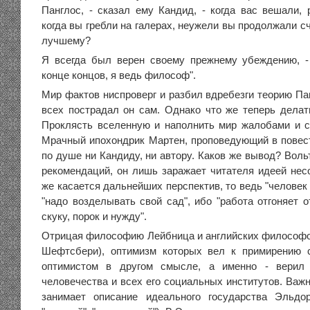
Панглос, - сказал ему Кандид, - когда вас вешали, 
когда вы гребли на галерах, неужели вы продолжали сч
лучшему?
Я всегда был верен своему прежнему убеждению, -
конце концов, я ведь философ".
Мир фактов ниспроверг и разбил вдребезги теорию Па
всех пострадал он сам. Однако что же теперь делат
Проклясть вселенную и наполнить мир жалобами и с
Мрачный ипохондрик Мартен, проповедующий в повест
по душе ни Кандиду, ни автору. Каков же вывод? Воль
рекомендаций, он лишь заражает читателя идеей нес
же касается дальнейших перспектив, то ведь "человек 
"надо возделывать свой сад", ибо "работа отгоняет о
скуку, порок и нужду".
Отрицая философию Лейбница и английских философов 
Шефтсбери), оптимизм которых вел к примирению 
оптимистом в другом смысле, а именно - верил 
человечества и всех его социальных институтов. Важн
занимает описание идеального государства Эльдор