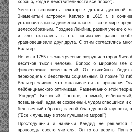
хорошо, когда в действительности все плохо").
Уместно вспомнить некоторые детали духовной жиз
Знаменитый астроном Кеплер в 1619 г. в сочине
установил законы движения планет - все в мире пред
целесообразным. Позднее Лейбниц развил учение о ми
и зло оказались в его понимании равно нео
уравновешивали друг друга. С этим согласились мног
Вольтер.
Но вот в 1755 г. землетрясение разрушило город Лисса
десятков тысяч человек. Вопрос о мировом зле 
философских размышлений. От стихийных бедст
переходила к бедствиям социальным. В поэме "О гиб
Вольтер заявил, что отказывается от признания "м
лейбницианского оптимизма. Развенчанию этой теори
"Кандид". Безносый Панглос, гонимый, избиваемый
повешенный, едва не сожженный, чудом спасшийся и с
бед, вечный образец слепой благодушной глупости, п
("Все к лучшему в этом лучшем из миров!").
Простодушный и наивный Кандид не решается п
проповедь своего учителя. Он готов верить Пангло