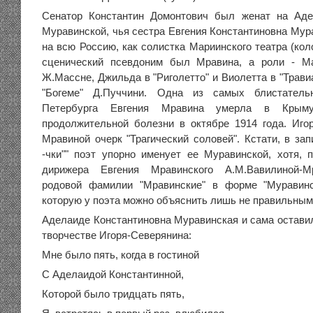
Сенатор Константин Домонтович был женат на Аде
Муравинской, чья сестра Евгения Константиновна Мур
на всю Россию, как солистка Мариинского театра (кол
сценический псевдоним был Мравина, а роли - М
Ж.Массне, Джильда в "Риголетто" и Виолетта в "Трави
"Богеме" Д.Пуччини. Одна из самых блистатель
Петербурга Евгения Мравина умерла в Крым
продолжительной болезни в октябре 1914 года. Иго
Мравиной очерк "Трагический соловей". Кстати, в зап
-чки"" поэт упорно именует ее Муравинской, хотя,
дирижера Евгения Мравинского А.М.Вавилиной-Мр
родовой фамилии "Мравинские" в форме "Муравинс
которую у поэта можно объяснить лишь не правильным
Аделаиде Константиновна Муравинская и сама остави
творчестве Игоря-Северянина:
Мне было пять, когда в гостиной
С Аделаидой Константинной,
Которой было тридцать пять,