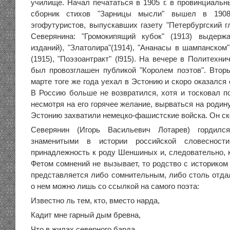
училище. Начал печататься в 1905 г. в провинциальн
сборник стихов "Зарницы мысли" вышел в 1908
эгофутуристов, выпускавших газету "Петербургский г
Северянина: "Громокипящий кубок" (1913) выдер
изданий), "Златолира"(1914), "Ананасы в шампанском" (
(1915), "Поэзоантракт" (l915). На вечере в Политехн
был провозглашен публикой "Королем поэтов". Вто
марте тоге же года уехал в Эстонию и скоро оказался
В Россию больше не возвратился, хотя и тосковал по
несмотря на его горячее желание, вырваться на родину 
Эстонию захватили немецко-фашистские войска. Он ск
Северянин (Игорь Васильевич Лотарев) гордил
знаменитыми в истории российской словесност
принадлежность к роду Шеншиных и, следовательно, 
Фетом сомнений не вызывает, то родство с историко
представляется либо сомнительным, либо столь отда
о нем можно лишь со ссылкой на самого поэта:
Известно ль тем, кто, вместо нарда,
Кадит мне гарный дым бревна,
Что в жилах северного барда