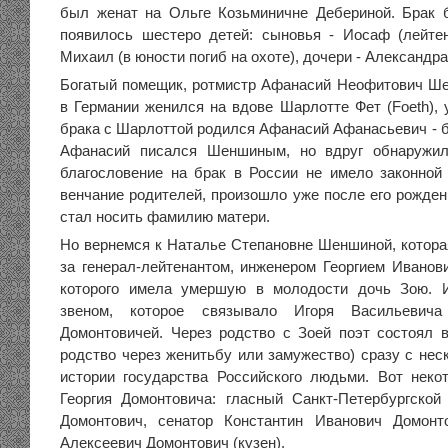
был женат на Ольге Козьминичне Дебериной. Брак 
появилось шестеро детей: сыновья - Иосаф (лейтена
Михаил (в юности погиб на охоте), дочери - Александра
Богатый помещик, ротмистр Афанасий Неофитович Ш
в Германии женился на вдове Шарлотте Фет (Foeth), 
брака с Шарлоттой родился Афанасий Афанасьевич - б
Афанасий писался Шеншиным, но вдруг обнаружил
благословение на брак в России не имело законной
венчание родителей, произошло уже после его рожден
стал носить фамилию матери.
Но вернемся к Наталье Степановне Шеншиной, котор
за генерал-лейтенантом, инженером Георгием Иванов
которого имела умершую в молодости дочь Зою. 
звеном, которое связывало Игоря Васильевич
Домонтовичей. Через родство с Зоей поэт состоял в
родство через женитьбу или замужество) сразу с нес
истории государства Российского людьми. Вот неко
Георгия Домонтовича: гласный Санкт-Петербургско
Домонтович, сенатор Константин Иванович Домонт
Алексеевич Домонтович (кузен).