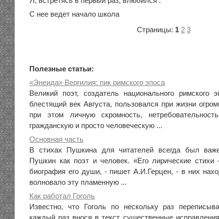
Я, встретясь в первый раз, влюбился .
С нее ведет начало школа
Страницы:
1
2
3
Полезные статьи:
«Энеида» Вергилия: пик римского эпоса
Великий поэт, создатель национального римского 
блестящий век Августа, пользовался при жизни огром
при этом личную скромность, нетребовательнос
гражданскую и просто человеческую ...
Основная часть
В стихах Пушкина для читателей всегда был важе
Пушкин как поэт и человек. «Его лирические стихи 
биография его души, - пишет А.И.Герцен, - в них нах
волновало эту пламенную ...
Как работал Гоголь
Известно, что Гоголь по нескольку раз переписыв
каждый раз внося в текст существенные исправления