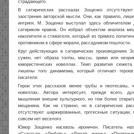
страдающего.
В сатирических рассказах Зощенко отсутствую
заострения авторской мысли. Они, как правило, лиш
интриги. М. Зощенко выступал здесь обличителем 
сатириком нравов. Он избрал объектом анализа ме
накопителя и стяжателя, который из прямого политич
противником в сфере морали, рассадником пошлости.
Круг действующих в сатирических произведениях З
сужен, нет образа толпы, массы, зримо или незри
юмористических новеллах. Темп развития сюжета
лишены того динамизма, который отличает героев
писателя.
Герои этих рассказов менее грубы и неотесаны, 
новеллах. Автора интересует, прежде всего, ду
мышления внешне культурного, но тем более отврат
мещанина. Как ни странно, но в сатирических рас
отсутствуют шаржированные, гротескные ситуации,
совсем нет веселого.
Юмор Зощенко насквозь ироничен. Писатель наз
«Счастье», «Любовь», «Легкая жизнь», «Приятны