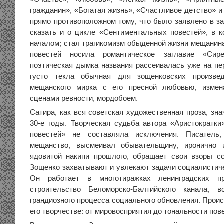
гражданин», «Богатая жизнь», «Счастливое детство» и 
прямо противоположном тому, что было заявлено в за
сказать и о цикле «Сентиментальных повестей», в
началом; стал трагикомизм обыденной жизни мещанина
повестей носила романтическое заглавие «Сир
поэтическая дымка названия рассеивалась уже на пе
густо текла обычная для зощенковских произвед
мещанского мирка с его пресной любовью, измен
сценами ревности, мордобоем.
Сатира, как вся советская художественная проза, зн
30-е годы. Творческая судьба автора «Аристократк
повестей» не составляла исключения. Писатель,
мещанство, высмеивал обывательщину, иронично 
ядовитой накипи прошлого, обращает свои взоры с
Зощенко захватывают и увлекают задачи социалистиче
Он работает в многотиражках ленинградских пр
строительство Беломорско-Балтийского канала, 
грандиозного процесса социального обновления. Прои
его творчестве: от мировосприятия до тональности пов