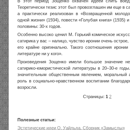
В этот период Зощенко охвачен идеей слить воеди
Теоретически тезис этот был провозглашен им еще в са
а практически реализован в «Возвращенной молодо
одной жизни» (1934), повести «Голубая книга» (1935) 
половины: 30-х годов.
Особенно высоко ценил М. Горький комическое искусс
сатирика у вас – налицо, чувство иронии очень острое
его крайне оригинально. Такого соотношения иронии
литературе ни у кого».
Произведения Зощенко имели большое значение не
сатирико-юмористической литературы в 20–30-е годы.
значительным общественным явлением, моральный а
роль в социально-нравственном воспитании благода
возросли.
Страницы:
1
2
Полезные статьи:
Эстетические идеи О. Уайльда. Сборник «Замыслы»