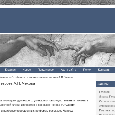
Главная
Новое
Популярное
Карта сайта
Поиск
Контакты
Чехова
» Особенности положительных героев А.П. Чехова
героев А.П. Чехова
Разделы
Главная
Лирика Пет
оя: молодого, думающего, умеющего тонко чувствовать и понимать
Фернейский
адостной жизни, изображен в рассказе Чехова «Студент».
Американск
Поэтика по
но и наиболее совершенных по форме рассказов Чехова.