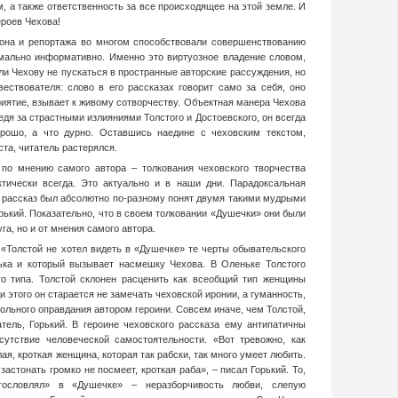
 а также ответственность за все происходящее на этой земле. И
ероев Чехова!
тона и репортажа во многом способствовали совершенствованию
имально информативно. Именно это виртуозное владение словом,
ли Чехову не пускаться в пространные авторские рассуждения, но
вествователя: слово в его рассказах говорит само за себя, оно
иятие, взывает к живому сотворчеству. Объектная манера Чехова
дя за страстными излияниями Толстого и Достоевского, он всегда
хорошо, а что дурно. Оставшись наедине с чеховским текстом,
та, читатель растерялся.
 по мнению самого автора – толкования чеховского творчества
ктически всегда. Это актуально и в наши дни. Парадоксальная
т рассказ был абсолютно по-разному понят двумя такими мудрыми
орький. Показательно, что в своем толковании «Душечки» они были
уга, но и от мнения самого автора.
 «Толстой не хотел видеть в «Душечке» те черты обывательского
ька и который вызывает насмешку Чехова. В Оленьке Толстого
го типа. Толстой склонен расценить как всеобщий тип женщины
 этого он старается не замечать чеховской иронии, а гуманность,
ольного оправдания автором героини. Совсем иначе, чем Толстой,
тель, Горький. В героине чеховского рассказа ему антипатичны
сутствие человеческой самостоятельности. «Вот тревожно, как
, кроткая женщина, которая так рабски, так много умеет любить.
застонать громко не посмеет, кроткая раба», – писал Горький. То,
гословлял» в «Душечке» – неразборчивость любви, слепую