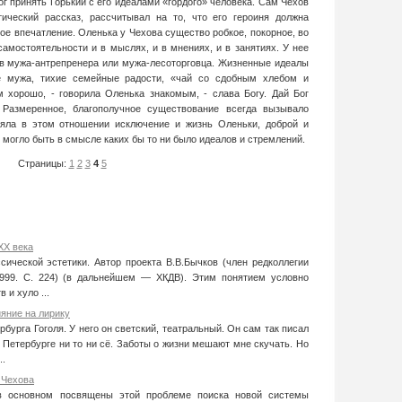
ог принять Горький с его идеалами «гордого» человека. Сам Чехов
ический рассказ, рассчитывал на то, что его героиня должна
ое впечатление. Оленька у Чехова существо робкое, покорное, во
амостоятельности и в мыслях, и в мнениях, и в занятиях. У нее
ов мужа-антрепренера или мужа-лесоторговца. Жизненные идеалы
ие мужа, тихие семейные радости, «чай со сдобным хлебом и
 хорошо, - говорила Оленька знакомым, - слава Богу. Дай Бог
 Размеренное, благополучное существование всегда вызывало
ляла в этом отношении исключение и жизнь Оленьки, доброй и
 могло быть в смысле каких бы то ни было идеалов и стремлений.
Страницы:
1
2
3
4
5
XX века
ссической эстетики. Автор проекта В.В.Бычков (член редколлегии
1999. С. 224) (в дальнейшем — ХКДВ). Этим понятием условно
 и хуло ...
ияние на лирику
бурга Гоголя. У него он светский, театральный. Он сам так писал
 Петербурге ни то ни сё. Заботы о жизни мешают мне скучать. Но
..
 Чехова
 в основном посвящены этой проблеме поиска новой системы