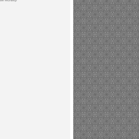
ый Мольер