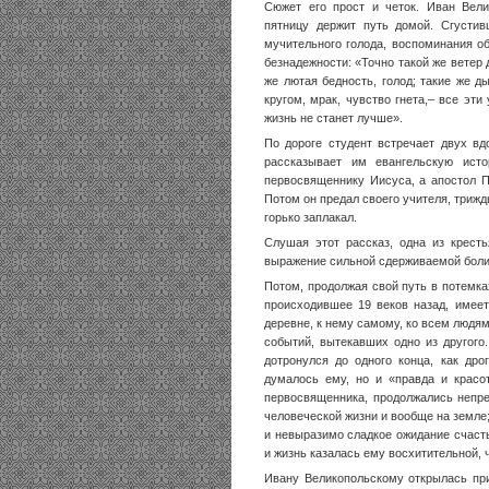
Сюжет его прост и четок. Иван Вели
пятницу держит путь домой. Сгустив
мучительного голода, воспоминания о
безнадежности: «Точно такой же ветер 
же лютая бедность, голод; такие же 
кругом, мрак, чувство гнета,– все эти
жизнь не станет лучше».
По дороге студент встречает двух вд
рассказывает им евангельскую ист
первосвященнику Иисуса, а апостол Пе
Потом он предал своего учителя, трижды
горько заплакал.
Слушая этот рассказ, одна из крест
выражение сильной сдерживаемой боли
Потом, продолжая свой путь в потемка
происходившее 19 веков назад, имее
деревне, к нему самому, ко всем людя
событий, вытекавших одно из другого.
дотронулся до одного конца, как дро
думалось ему, но и «правда и красо
первосвященника, продолжались непре
человеческой жизни и вообще на земле;
и невыразимо сладкое ожидание счасть
и жизнь казалась ему восхитительной, 
Ивану Великопольскому открылась при