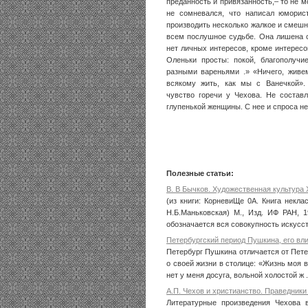
преданность и привязанность,– то не м
не сомневался, что написал юморист
производить несколько жалкое и смешн
всем послушное судьбе. Она лишена с
нет личных интересов, кроме интерес
Оленьки просты: покой, благополуч
разными вареньями .» «Ничего, живем
всякому жить, как мы с Ванечкой».
чувство горечи у Чехова. Не состав
глупенькой женщины. С нее и спроса не
Полезные статьи:
В. В Бычков. Художественная культура 
(из книги: КорневиЩе 0А. Книга некла
Н.Б.Маньковская) М., Изд. ИФ РАН, 
обозначается вся совокупность искусств
Петербургский период Пушкина, его вл
Петербург Пушкина отличается от Петер
о своей жизни в столице: «Жизнь моя в
нет у меня досуга, вольной холостой ж .
А.П. Чехов и христианство. Праведники
Литературные произведения Чехова