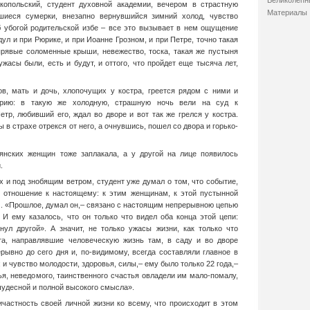
Великолепн
копольский, студент духовной академии, вечером в страстную
Материалы
шиеся сумерки, внезапно вернувшийся зимний холод, чувство
б убогой родительской избе – все это вызывает в нем ощущение
дул и при Рюрике, и при Иоанне Грозном, и при Петре, точно такая
дырявые соломенные крыши, невежество, тоска, такая же пустыня
 ужасы были, есть и будут, и оттого, что пройдет еще тысяча лет,
ов, мать и дочь, хлопочущих у костра, греется рядом с ними и
орию: в такую же холодную, страшную ночь вели на суд к
тр, любивший его, ждал во дворе и вот так же грелся у костра.
 в страхе отрекся от него, а очнувшись, пошел со двора и горько-
ьянских женщин тоже заплакала, а у другой на лице появилось
.
х и под знобящим ветром, студент уже думал о том, что событие,
т отношение к настоящему: к этим женщинам, к этой пустынной
м. «Прошлое, думал он,– связано с настоящим непрерывною цепью
 И ему казалось, что он только что видел оба конца этой цепи:
гнул другой». А значит, не только ужасы жизни, как только что
та, направлявшие человеческую жизнь там, в саду и во дворе
рывно до сего дня и, по-видимому, всегда составляли главное в
 и чувство молодости, здоровья, силы,– ему было только 22 года,–
я, неведомого, таинственного счастья овладели им мало-помалу,
чудесной и полной высокого смысла».
частность своей личной жизни ко всему, что происходит в этом