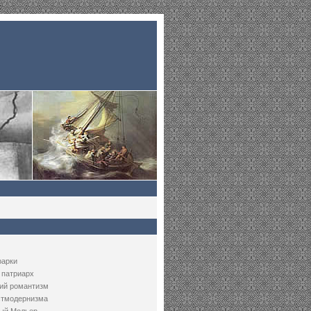
рарки
 патриарх
ий романтизм
стмодернизма