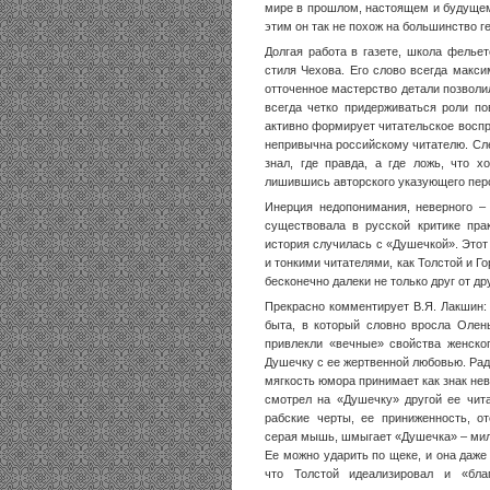
мире в прошлом, настоящем и будущем,
этим он так не похож на большинство г
Долгая работа в газете, школа фелье
стиля Чехова. Его слово всегда макс
отточенное мастерство детали позволи
всегда четко придерживаться роли по
активно формирует читательское воспр
непривычна российскому читателю. Сле
знал, где правда, а где ложь, что 
лишившись авторского указующего перс
Инерция недопонимания, неверного –
существовала в русской критике пра
история случилась с «Душечкой». Это
и тонкими читателями, как Толстой и Г
бесконечно далеки не только друг от др
Прекрасно комментирует В.Я. Лакшин:
быта, в который словно вросла Олен
привлекли «вечные» свойства женско
Душечку с ее жертвенной любовью. Ради
мягкость юмора принимает как знак нев
смотрел на «Душечку» другой ее чита
рабские черты, ее приниженность, от
серая мышь, шмыгает «Душечка» – милая
Ее можно ударить по щеке, и она даже 
что Толстой идеализировал и «бла