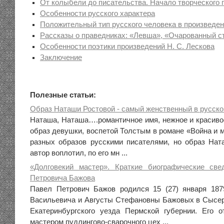
От колыбели до писательства. Начало творческого п
Особенности русского характера
Положительный тип русского человека в произведе
Рассказы о праведниках: «Левша», «Очарованный с
Особенности поэтики произведений Н. С. Лескова
Заключение
Полезные статьи:
Образ Наташи Ростовой - самый женственный в русско
Наташа, Наташа….романтичное имя, нежное и краси
образ девушки, воспетой Толстым в романе «Война и м
разных образов русскими писателями, но образ На
автор воплотил, по его мн ...
«Долговекий мастер». Краткие биографические св
Петровича Бажова
Павел Петрович Бажов родился 15 (27) января 187
Васильевича и Августы Стефановны Бажовых в Сысе
Екатеринбургского уезда Пермской губернии. Его 
мастером пудлингово-сварочного цех ...