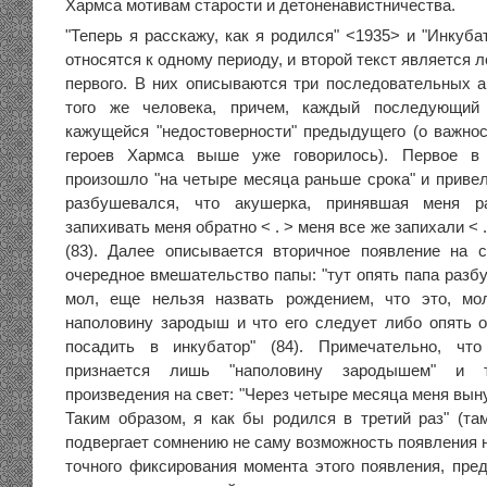
Хармса мотивам старости и детоненавистничества.
"Теперь я расскажу, как я родился" <1935> и "Инкуб
относятся к одному периоду, и второй текст является
первого. В них описываются три последовательных а
того же человека, причем, каждый последующий
кажущейся "недостоверности" предыдущего (о важно
героев Хармса выше уже говорилось). Первое в
произошло "на четыре месяца раньше срока" и привело
разбушевался, что акушерка, принявшая меня р
запихивать меня обратно < . > меня все же запихали < .
(83). Далее описывается вторичное появление на с
очередное вмешательство папы: "тут опять папа разбу
мол, еще нельзя назвать рождением, что это, мо
наполовину зародыш и что его следует либо опять о
посадить в инкубатор" (84). Примечательно, чт
признается лишь "наполовину зародышем" и 
произведения на свет: "Через четыре месяца меня выну
Таким образом, я как бы родился в третий раз" (та
подвергает сомнению не саму возможность появления н
точного фиксирования момента этого появления, пред