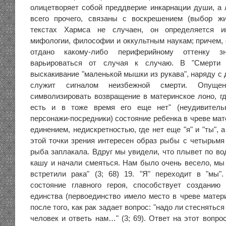
олицетворяет собой преддверие инкарнации души, а 
всего прочего, связаны с воскрешением (выбор ж
текстах Хармса не случаен, он определяется и
мифологии, философии и оккультным наукам; причем,
отдано какому-либо периферийному оттенку з
варьироваться от случая к случаю. В "Смерти с
выскакивание "маленькой мышки из рукава", наряду с 
служит сигналом неизбежной смерти. Опущ
символизировать возвращение в материнское лоно, гд
есть и в тоже время его еще нет" (неудивитель
персонажи-посредники) состояние ребенка в чреве мат
единением, недискретностью, где нет еще "я" и "ты", 
этой точки зрения интересен образ рыбы с четырьмя 
рыба заплакала. Вдруг мы увидели, что плывет по во
кашу и начали смеяться. Нам было очень весело, мы
встретили рака" (3; 68) 19. "Я" переходит в "мы".
состояние главного героя, способствует созданию 
единства (первоединство имело место в чреве матери
после того, как рак задает вопрос: "надо ли стесняться
человек и ответь нам…" (3; 69). Ответ на этот вопр