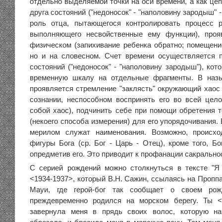
отдельно выделяемой точки на оси времени, а как це
друга состояний ("недоносок" - "наполовину зародыш" - 
роль отца, пытающегося контролировать процесс 
выполняющего несвойственные ему функции), проя
физическом (запихивание ребенка обратно; помещение
но и на словесном. Счет времени осуществляется 
состояний ("недоносок" - "наполовину зародыш"), ко
временную шкалу на отдельные фрагменты. В наз
проявляется стремление "заклясть" окружающий хаос 
сознании, неспособном воспринять его во всей цело
собой хаос), подчинить себе при помощи обретения т
(некоего способа измерения) для его упорядочивания.
мерилом служат наименования. Возможно, происх
фигуры Бога (ср. Бог - Царь - Отец), кроме того, Б
опредметив его. Это приводит к профанации сакрально
С серией рождений можно столкнуться в тексте "
<1934-1937>, который В.Н. Сажин, ссылаясь на Пропп
Мауи, где герой-бог так сообщает о своем рож
преждевременно родился на морском берегу. Ты 
завернула меня в прядь своих волос, которую н