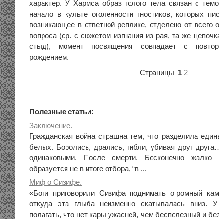
характер. У Хармса образ голого тела связан с темо
начало в культе оголенности гностиков, которых пис
возникающее в ответной реплике, отделено от всего 
вопроса (ср. с сюжетом изгнания из рая, та же цепочка
стыд), момент посвящения совпадает с повтор
рождением.
Страницы:
1
2
Полезные статьи:
Заключение.
Гражданская война страшна тем, что разделила един
белых. Боролись, дрались, гибли, убивая друг друга
одинаковыми. После смерти. Бесконечно жалко
образуется не в итоге отбора, “в ...
Миф о Сизифе.
«Боги приговорили Сизифа поднимать огромный кам
откуда эта глыба неизменно скатывалась вниз. 
полагать, что нет кары ужасней, чем бесполезный и б