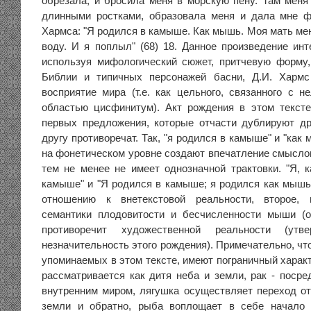
обрезала, и бросила меня в морскую пену. Там меня
длинными ростками, образовала меня и дала мне ф
Хармса: "Я родился в камыше. Как мышь. Моя мать ме
воду. И я поплыл" (68) 18. Данное произведение инт
используя мифологический сюжет, притчевую форму,
Библии и типичных персонажей басни, Д.И. Хармс
восприятие мира (т.е. как цельного, связанного с 
областью цисфинитум). Акт рождения в этом тексте
первых предложения, которые отчасти дублируют дру
другу противоречат. Так, "я родился в камыше" и "как
на фонетическом уровне создают впечатление смыслов
тем не менее не имеет однозначной трактовки. "Я, 
камыше" и "Я родился в камыше; я родился как мышь"
отношению к внетекстовой реальности, второе, 
семантики плодовитости и бесчисленности мыши (о
противоречит художественной реальности (утве
незначительность этого рождения). Примечательно, чт
упоминаемых в этом тексте, имеют пограничный харак
рассматривается как дитя неба и земли, рак - поср
внутренним миром, лягушка осуществляет переход от
земли и обратно, рыба воплощает в себе начало 