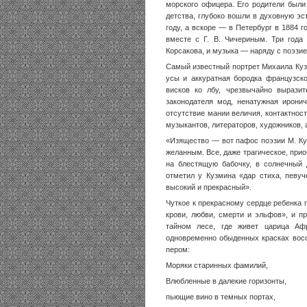
морского офицера. Его родители были
дет­ства, глубоко вошли в духовную э
году, а вскоре — в Петербург в 1884 г
вместе с Г. В. Чичериным. Три года
Корсакова, и музыка — наряду с поэ­зи
Самый известный портрет Михаила Куз
усы и аккуратная бородка француз­ск
висков ко лбу, чрезвычай­но вырази
законодателя мод, ненатужная иронич
отсутствие мании вели­чия, контактно
музыкантов, литераторов, художников, 
«Изящество — вот пафос поэзии М. Ку
желан­ным. Все, даже трагическое, прио
на блестящую бабочку, в солнечный
отметил у Кузмина «дар стиха, певуче
высокий и прекрасный».
Чуткое к прекрасному сердце ребенка п
крови, любви, смерти и эльфов», и п
тайном лесе, где живет царица Аф
одновременно обыден­ных красках восс
пером:
Моряки старинных фамилий,
Влюбленные в далекие горизонты,
пьющие вино в темных портах,