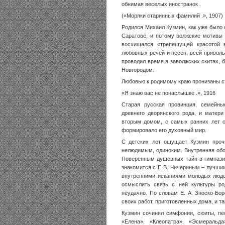
обнимая веселых иностранок .
(«Моряки старинных фамилий .», 1907)
Родился Михаил Кузмин, как уже было с
Саратове, и потому волжские мотивы 
восхищался «трепещущей красотой в
любовных речей и песен, всей приволь
проводил время в заволжских скитах, 
Новгородом.
Любовью к родимому краю пронизаны с
«Я знаю вас не понаслышке .», 1916
Старая русская провинция, семейны
древнего дворянского рода, и матери
вторым домом, с самых ранних лет о
формировало его духовный мир.
С детских лет ощущает Кузмин проч
нелюдимым, одиноким. Внут­ренняя обо
Пове­ренным душевных тайн в гимназии
знакомится с Г. В. Чичериным – лучшим
внутренними исканиями молодых люде
осмыслить связь с ней культуры род
неудачно. По словам Е. А. Зноско-Боро
своих работ, приготовленных дома, и та
Кузмин сочинял симфонии, сюиты, пес
«Елена», «Клеопатра», «Эсмеральд