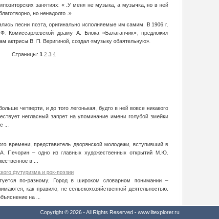
мпозиторских занятиях: « .У меня не музыка, а музычка, но в ней
лаготворно, но ненадолго .»
ались песни поэта, оригинально испол­няемые им самим. В 1906 г.
Ф. Комиссаржевской драму А. Блока «Балаганчик», пред­ложил
вам актрисы В. П. Веригиной, создал «музыку обаятельную».
Страницы:
1
2
3
4
ольше четверти, и до того легонькая, будто в ней вовсе никакого
уществует негласный запрет на упоминание имени голубой змейки
 ...
ого времени, представитель дворянской молодежи, вступивший в
Г.А. Печорин – одно из главных художественных открытий М.Ю.
ественное в ...
ского футуризма и рок-поэзии
ктуется по-разному. Город в широком словарном понимании –
нимаются, как правило, не сельскохозяйственной деятельностью.
бъяснение на ...
Copyright © 2026 - All Rights Reserved - www.litexplorer.ru