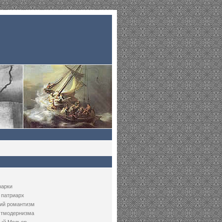
рарки
 патриарх
ий романтизм
стмодернизма