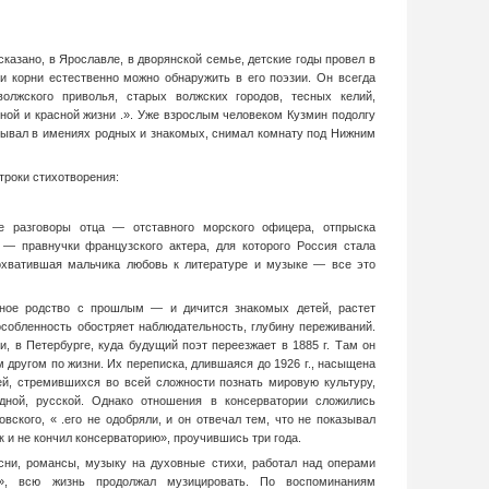
казано, в Ярославле, в дворянской семье, детские годы провел в
и корни естественно можно обнаружить в его поэзии. Он всегда
олжского приволья, старых волжских городов, тесных келий,
ной и красной жизни .». Уже взрослым чело­веком Кузмин подолгу
бывал в имениях род­ных и знакомых, снимал комнату под Ниж­ним
троки стихотворения:
е разговоры отца — отставного морского офицера, отпрыска
 — правнучки французского актера, для которого Россия стала
хватившая мальчика любовь к литературе и музыке — все это
ное родство с прошлым — и дичится знакомых детей, растет
собленность обостряет наблю­дательность, глубину переживаний.
, в Петербурге, куда будущий поэт переезжает в 1885 г. Там он
 другом по жизни. Их перепис­ка, длившаяся до 1926 г., насыщена
й, стремившихся во всей сложности познать мировую культуру,
ной, русской. Однако отношения в консерватории сложи­лись
вского, « .его не одобряли, и он отве­чал тем, что не показывал
к и не кончил консерваторию», проучившись три года.
ни, романсы, музыку на духовные стихи, рабо­тал над операми
а», всю жизнь продолжал му­зицировать. По воспоминаниям