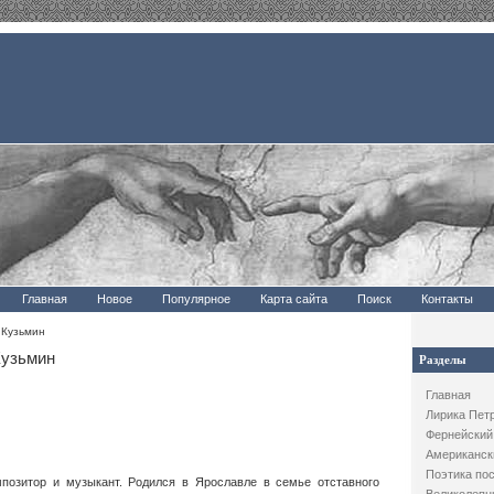
Главная
Новое
Популярное
Карта сайта
Поиск
Контакты
 Кузьмин
Кузьмин
Разделы
Главная
Лирика Пет
Фернейский
Американск
Поэтика по
омпозитор и музыкант. Родился в Ярослав­ле в семье отставного