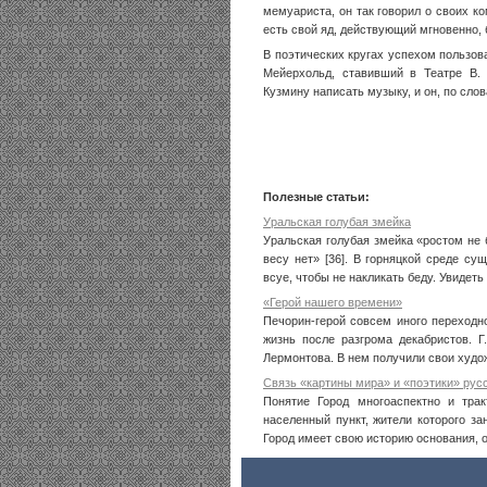
мемуариста, он так говорил о своих ко
есть свой яд, действующий мгновенно, б
В поэтических кругах успехом пользо­в
Мейерхольд, ставивший в Театре В. 
Кузмину написать музыку, и он, по сло
Полезные статьи:
Уральская голубая змейка
Уральская голубая змейка «ростом не б
весу нет» [36]. В горняцкой среде с
всуе, чтобы не накликать беду. Увидеть е
«Герой нашего времени»
Печорин-герой совсем иного переходн
жизнь после разгрома декабристов. 
Лермонтова. В нем получили свои худож
Связь «картины мира» и «поэтики» рус
Понятие Город многоаспектно и тра
населенный пункт, жители которого за
Город имеет свою историю основания, о