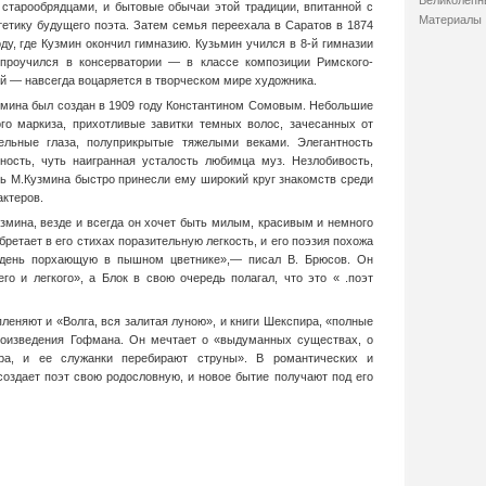
Великолепн
 ста­рообрядцами, и бытовые обычаи этой традиции, впитанной с
Материалы
стетику будущего поэта. Затем семья переехала в Саратов в 1874
оду, где Кузмин окончил гимназию. Кузьмин учился в 8-й гимназии
 проучился в консерватории — в клас­се композиции Римского-
ей — навсегда воцаряется в творческом мире художника.
мина был создан в 1909 году Константином Сомовым. Небольшие
ого маркиза, прихотливые завитки темных волос, зачесанных от
тельные глаза, полуприкрытые тяже­лыми веками. Элегантность
ность, чуть наигранная уста­лость любимца муз. Незлобивость,
сть М.Кузмина быстро принесли ему широкий круг знакомств среди
актеров.
змина, везде и всегда он хочет быть милым, красивым и немного
бретает в его стихах поразительную легкость, и его поэзия похожа
 день порхающую в пышном цветнике»,— писал В. Брюсов. Он
го и легкого», а Блок в свою очередь полагал, что это « .поэт
леняют и «Волга, вся залитая луною», и книги Шекспира, «полные
роизведения Гоф­мана. Он мечтает о «выдуманных сущест­вах, о
ра, и ее служанки перебирают струны». В романтических и
оздает поэт свою родо­словную, и новое бытие получают под его