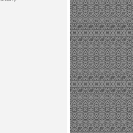
ый Мольер