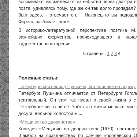
вспоминают, их извлекают из небытия через два-три 
поэта, удивляясь тому, где же он так долго пропадал?
был здесь, - отвечает он. – Наконец-то вы подош
Форель разбивает лед».
В историко-литературной перспективе поэтика 
важнейших ферментов происходившего в нача
художественного зрения.
Страницы:
1
2
3
4
Полезные статьи:
Петербургский период Пушкина, его влияние на лирику
Петербург Пушкина отличается от Петербурга Гоголя
театральный. Он сам так писал о своей жизни в с
Петербурге ни то ни сё. Заботы о жизни мешают мне 
досуга, вольной холостой ж ...
«Мещанин во дворянстве»
Комедия «Мещанин во дворянстве» (1670), поставл
Шамбор на празднествах по случаю королевской О