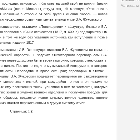
Великолепн
 последних относятся: «Кто слез на хлеб свой не ронял» (песня
Материалы
«Мина» (песня Миньоны, оттуда же),. «К месяцу», «Утешение в
я несколько в стороне от этой группы «Новая любовь — новая
ался неожиданно созвучным мечтательной музе В.А. Жуковского.
написанного октавами «Посвящения» к «Фаусту», близкого В.А.
н появился в «Сыне отечества» (1817, ч. ХХХIХ) под характерным
и в том же году без указания источника как вступление к поэме
ельном издании 1817 г.
смысления И.В. Гете осуществляется В.А. Жуковским не только в
ической обработки. О задачах стихотворного перевода сам В.А.
лее перевод должен быть верен гармонии, которой, смею сказать,
 и силою. Поэзия то же, что музыкальный инструмент, в котором
ятности. Переводчик в прозе есть раб; переводчик в стихах –
инципу, В.А. Жуковский подвергает переводимое им стихотворение
и менее значительной: при кажущейся точности он незаметно
ых ему элегических тонах, усиливая в нем те элементы, которые
тию жизни и художественной идеологии и послужили поводом для
м образом, создается новое художественное единство, вполне
 оказывается переключенным в другую систему стиля.
Страницы:
1
2