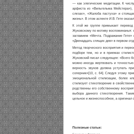
— как элегические медитации. К числу
арфиста из «Вильгельма Мейстера»), 
слезах», «Жалоба пастуха» и стояща
жизнь». В этом аспекте И.В. Гете оказ
К этой же группе примыкает перевод 
Жуковскому по мотиву воспоминанья: о
заглавием «Мечта. Подражание Гете» 
«Двенадцать спящих дев» в первом отд
Метод творческого восприятия и перео
подборе тем, но и в приемах стилист
Жуковский писал следующее: «Всего бо
можно иногда жертвовать и точностью
верность звуков должна уступать при
соперник»[10, с. 64]. Следуя этому пр
эмоциональной стилизации, более ил
стилизует стихотворение в свойственн
родственны его собственному восприя
выбора данного стихотворения. Таки
цельное и жизнеспособное, а оригинал
Полезные статьи: