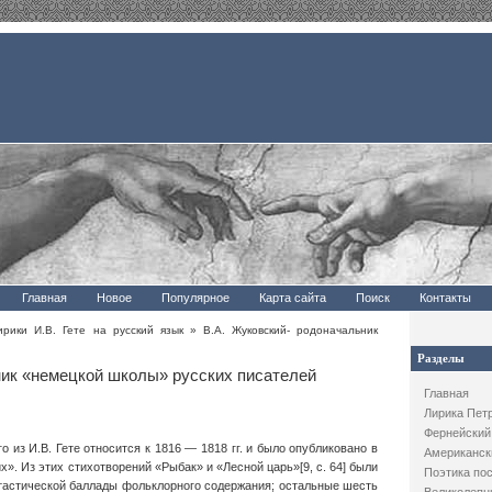
Главная
Новое
Популярное
Карта сайта
Поиск
Контакты
рики И.В. Гете на русский язык
» В.А. Жуковский- родоначальник
Разделы
ник «немецкой школы» русских писателей
Главная
Лирика Пет
Фернейский
 из И.В. Гете относится к 1816 — 1818 гг. и было опубликовано в
Американск
х». Из этих стихотворений «Рыбак» и «Лесной царь»[9, с. 64] были
Поэтика по
тастической баллады фольклорного содержания; остальные шесть