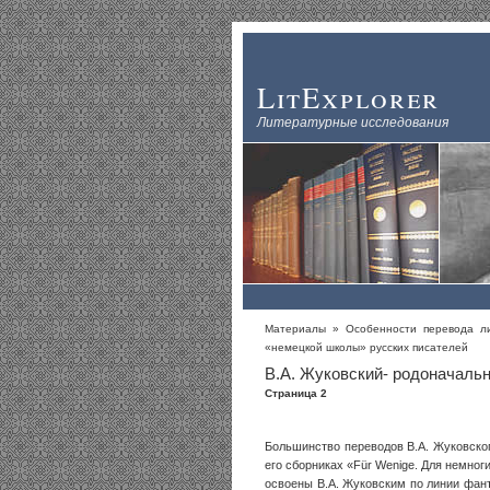
LitExplorer
Литературные исследования
Материалы
»
Особенности перевода ли
«немецкой школы» русских писателей
В.А. Жуковский- родоначаль
Страница 2
Большинство переводов В.А. Жуковского
его сборниках «Für Wenige. Для немноги
освоены В.А. Жуковским по линии фан