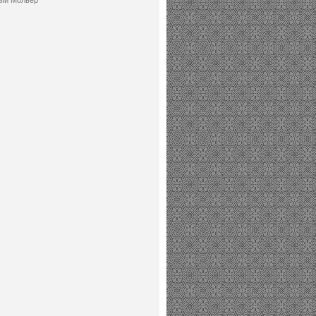
ый Мольер