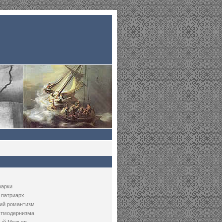
рарки
 патриарх
ий романтизм
стмодернизма