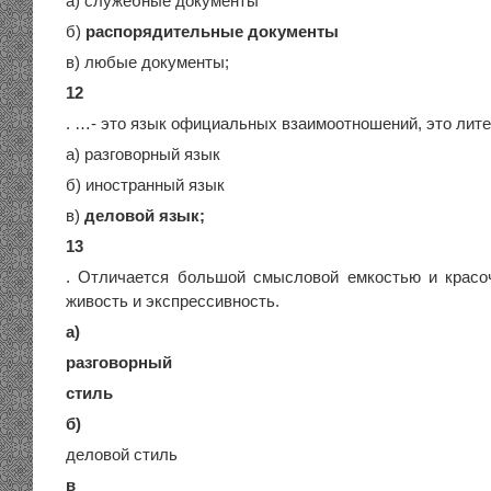
а) служебные документы
б)
распорядительные документы
в) любые документы;
12
. …- это язык официальных взаимоотношений, это лит
а) разговорный язык
б) иностранный язык
в)
деловой язык;
13
. Отличается большой смысловой емкостью и красо
живость и экспрессивность.
а)
разговорный
стиль
б)
деловой стиль
в