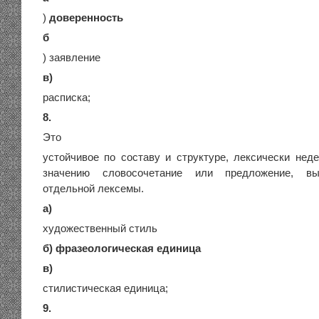
)
доверенность
б
) заявление
в)
расписка;
8.
Это
устойчивое по составу и структуре, лексически нед
значению словосочетание или предложение, в
отдельной лексемы.
а)
художественный стиль
б) фразеологическая единица
в)
стилистическая единица;
9.