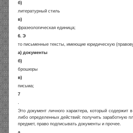
б)
литературный стиль
в)
фразеологическая единица;
6. Э
то письменные тексты, имеющие юридическую (правову
а) документы
б)
брошюры
в)
письма;
7
.
Это документ личного характера, который содержит в
либо определенных действий: получить заработную пла
предмет, право подписывать документы и прочее.
а