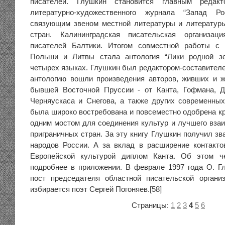
писателей. Глушкин становится главным редак
литературно-художественного журнала “Запад Р
связующим звеном местной литературы и литератур
стран. Калининградская писательская организа
писателей Балтики. Итогом совместной работы с 
Польши и Литвы стала антология “Лики родной з
четырех языках. Глушкин был редактором-составителе
антологию вошли произведения авторов, живших и 
бывшей Восточной Пруссии - от Канта, Гофмана, Д
Черняускаса и Снегова, а также других современных
была широко востребована и повсеместно одобрена кр
одним мостом для соединения культур и лучшего вза
приграничных стран. За эту книгу Глушкин получил з
народов России. А за вклад в расширение контакт
Европейской культурой диплом Канта. Об этом ч
подробнее в приложении. В феврале 1997 года О. Г
пост председателя областной писательской органи
избирается поэт Сергей Погоняев.[58]
Страницы:
1
2
3
4
5
6