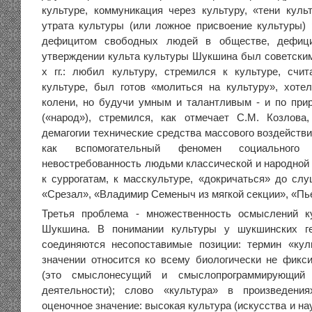
культуре, коммуникация через культуру, «тени куль
утрата культуры (или ложное присвоение культуры) 
дефицитом свободных людей в обществе, дефици
утверждении культа культуры Шукшина был советским
х гг.: любил культуру, стремился к культуре, счи
культуре, был готов «молиться на культуру», хоте
колени, но будучи умным и талантливым - и по при
(«народ»), стремился, как отмечает С.М. Козлова
демагогии технические средства массового воздействи
как вспомогательный феномен социального 
невостребованность людьми классической и народной 
к суррогатам, к масскультуре, «докричаться» до сл
«Срезал», «Владимир Семеныч из мягкой секции», «Пьед
Третья проблема - множественность осмыслений к
Шукшина. В понимании культуры у шукшинских ге
соединяются несопоставимые позиции: термин «кул
значении относится ко всему биологически не фикс
(это смыслонесущий и смыслопрограммирующий 
деятельности); слово «культура» в произведен
оценочное значение: высокая культура (искусства и нау