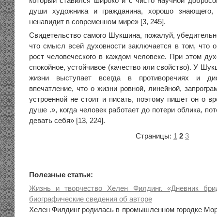
который ставился широко и с чисто научной добросо
души художника и гражданина, хорошо знающего,
ненавидит в современном мире» [3, 245].
Свидетельство самого Шукшина, пожалуй, убедительне
что смысл всей духовности заключается в том, что о
рост человеческого в каждом человеке. При этом дух
спокойное, устойчивое (качество или свойство). У Шу
жизни выступает всегда в противоречиях и дис
впечатление, что о жизни ровной, линейной, запрогр
устроенной не стоит и писать, поэтому пишет он о вр
душе .», когда человек работает до потери облика, пот
девать себя» [13, 224].
Страницы:
1
2
3
Полезные статьи:
Жизнь и творчество Хелен Филдинг. «Дневник бри
биографические сведения об авторе
Хелен Филдинг родилась в промышленном городке Мор