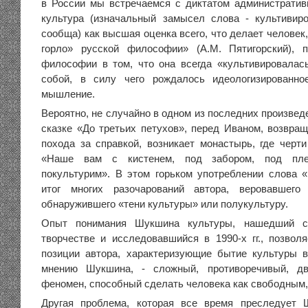
в России мы встречаемся с диктатом административ
культура (изначальный замысел слова - культивиро
сообща) как высшая оценка всего, что делает человек,
горло» русской философии» (A.M. Пятигорский), 
философии в том, что она всегда «культивировалас
собой, в силу чего рождалось идеологизированн
мышление.
Вероятно, не случайно в одном из последних произве
сказке «До третьих петухов», перед Иваном, возвр
похода за справкой, возникает монастырь, где черт
«Наше вам с кистенем, под забором, под плет
покультурим». В этом горьком употреблении слова «
итог многих разочарований автора, веровавшег
обнаружившего «тени культуры» или полукультуру.
Опыт понимания Шукшина культуры, нашедший с
творчестве и исследовавшийся в 1990-х гг., позвол
позиции автора, характеризующие бытие культуры в
мнению Шукшина, - сложный, противоречивый, д
феномен, способный сделать человека как свободным, 
Другая проблема, которая все время преследует 