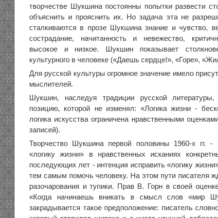
творчестве Шукшина постоянны попытки развести сто
объяснить и прояснить их. Но задача эта не разреш
сталкиваются в прозе Шукшина знание и чувство, в
сострадание, начитанность и невежество, критичн
высокое и низкое. Шукшин показывает столкнове
культурного в человеке («Даешь сердце!», «Горе», «Жи
Для русской культуры огромное значение имело присут
мыслителей.
Шукшин, наследуя традиции русской литературы,
позицию, которой не изменял: «Логика жизни - беск
логика искусства ограничена нравственными оценками
записей).
Творчество Шукшина первой половины 1960-х гг. -
«логику жизни» в нравственных исканиях конкретн
последующих лет - интенция исправить «логику жизни»
тем самым помочь человеку. На этом пути писателя ж
разочарования и тупики. Прав В. Горн в своей оценк
«Когда начинаешь вникать в смысл слов «мир Шу
закрадывается такое предположение: писатель словно