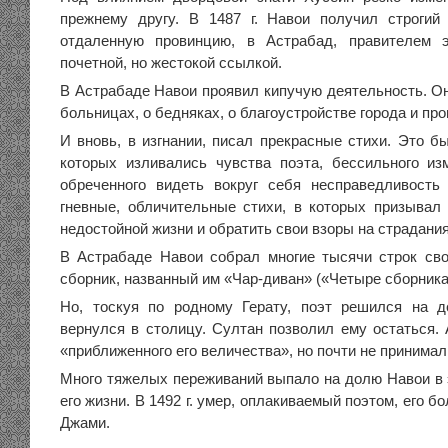
прежнему другу. В 1487 г. Навои получил строгий
отдаленную провинцию, в Астрабад, правителем 
почетной, но жестокой ссылкой.
В Астрабаде Навои проявил кипучую деятельность. Он
больницах, о бедняках, о благоустройстве города и п
И вновь, в изгнании, писал прекрасные стихи. Это б
которых изливались чувства поэта, бессильного и
обреченного видеть вокруг себя несправедливость
гневные, обличительные стихи, в которых призывал 
недостойной жизни и обратить свои взоры на страдани
В Астрабаде Навои собрал многие тысячи строк св
сборник, названный им «Чар-диван» («Четыре сборника
Но, тоскуя по родному Герату, поэт решился на д
вернулся в столицу. Султан позволил ему остаться.
«приближенного его величества», но почти не принимал
Много тяжелых переживаний выпало на долю Навои в 
его жизни. В 1492 г. умер, оплакиваемый поэтом, его б
Джами.