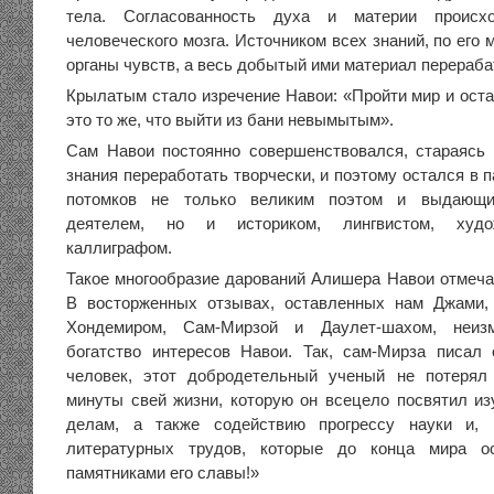
тела. Согласованность духа и материи происх
человеческого мозга. Источником всех знаний, по его
органы чувств, а весь добытый ими материал перераб
Крылатым стало изречение Навои: «Пройти мир и ост
это то же, что выйти из бани невымытым».
Сам Навои постоянно совершенствовался, стараясь
знания переработать творчески, и поэтому остался в 
потомков не только великим поэтом и выдающи
деятелем, но и историком, лингвистом, худож
каллиграфом.
Такое многообразие дарований Алишера Навои отмечал
В восторженных отзывах, оставленных нам Джами,
Хондемиром, Сам-Мирзой и Даулет-шахом, неизм
богатство интересов Навои. Так, сам-Мирза писал
человек, этот добродетельный ученый не потерял
минуты свей жизни, которую он всецело посвятил и
делам, а также содействию прогрессу науки и, 
литературных трудов, которые до конца мира о
памятниками его славы!»