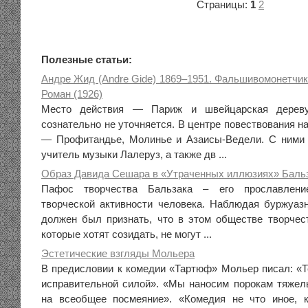
Страницы:
1
2
Полезные статьи:
Андре Жид (Andre Gide) 1869–1951. Фальшивомонетчик
Роман (1926)
Место действия — Париж и швейцарская дереву
сознательно не уточняется. В центре повествования н
— Профитандье, Молинье и Азаисы-Ведели. С ними 
учитель музыки Лалеруз, а также дв ...
Образ Давида Сешара в «Утраченных иллюзиях» Бальз
Пафос творчества Бальзака – его прославление
творческой активности человека. Наблюдая буржуаз
должен был признать, что в этом обществе творчес
которые хотят созидать, не могут ...
Эстетические взгляды Мольера
В предисловии к комедии «Тартюф» Мольер писал: «Т
исправительной силой». «Мы наносим порокам тяжел
на всеобщее посмеяние». «Комедия не что иное, к