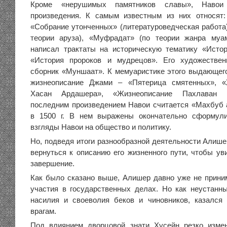
Кроме «нерушимых памятников славы», Наво
произведения. К самым известным из них относят:
«Собрание утонченных» (литературоведческая работа)
теории аруза), «Муфрадат» (по теории жанра муам
написал трактаты на историческую тематику «Исто
«История пророков и мудрецов». Его художестве
сборник «Муншаат». К мемуаристике этого выдающег
жизнеописание Джами – «Пятерица смятенных», «
Хасан Ардашера», «Жизнеописание Пахлаван
последним произведением Навои считается «Махбуб 
в 1500 г. В нем выражены окончательно сформул
взгляды Навои на общество и политику.
Но, подведя итоги разнообразной деятельности Алише
вернуться к описанию его жизненного пути, чтобы ув
завершение.
Как было сказано выше, Алишер давно уже не прини
участия в государственных делах. Но как неустанн
насилия и своеволия беков и чиновников, казался
врагам.
Под влиянием дворцовой знати Хусейн резко изме