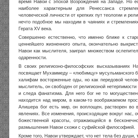
время Навои с эпохой Возрождения на Западе. Но е
наиболее характерным для Ренессанса стремле
человеческой личности от крепких пут теологии и рели
нечто подобное мы находим в чаяниях и стремления
Герата XV века.
Совершенно естественно, что именно ближе к стар
ценнейшего жизненного опыта, окончательно выкрис
Навои как мыслителя, заиграл множеством ослепител
одаренности.
В своих религиозно-философских высказываниях На
посвящает Мухаммеду – «любимцу» мусульманского б
халифам восторженные оды, но как передовой челове
мыслитель, он свободен от религиозной нетерпимости 
и следа фанатизма. Для него бог не то могуществен
находится над миром, в каком-то воображаемом прос
Алишера бог есть мир, он воплощен, растворен во
явлениях. Все изменения, происходящие вокруг нас, 
божественной красоты, отражающейся в бесконечн
размышления Навои схожи с суфийской философией.
Кроме того, Навои утверждает, что нет тела без души, 