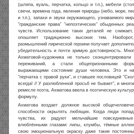
(шляпа, вуаль, перчатка, кольцо и т.п.), мебели (стол
свечи, времена года, явления природы (небо, море, пе
и т.п.), запахи и звуки окружающего, узнаваемого ми
"гражданские права" "непоэтических" обыденных ре
чувств. Использование таких деталей не снижает,
опошляет традиционно высоких тем. Наоборот
размышлений лирической героини получает дополнит
убедительность и почти зримую достоверность. Мно
Ахматовой-художника не только сконцентрировал
переживаний, а стали общепризнанными форм
выражающими состояние души человека. Это и на
"перчатка с правой руки", и ставшее пословицей "Ск
всегда! // У разлюбленной просьб не бывает", и мног
ремесле поэта, Ахматова ввела в поэтическую культу
формулу.
Ахматова воздает должное высокой общечеловече
способности окрылять любящих. Когда люди попад
чувства, их радуют мельчайшие повседневные
влюблёнными глазами: липы, клумбы, тёмные аллеи
свою эмоциональную окраску даже такие постоянны