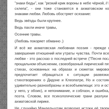
"знаки беды", как "резкий крик вороны в небе чёрной, //
склепа", - они тоже становятся в ахматовском ко
знаками любви. Любовь обостряет осязание:
Ведь звёзды были крупнее.
Ведь пахли иначе травы,
Осенние травы.
(Любовь покоряет обманно .)
И всё же ахматовская любовная поэзия - прежде в
завершения отношений или утраты чувства. Почти все
любви - это рассказ о последней встрече ("Песня пос
прощальном объяснении, своеобразный лирический пят
стихах, основанных на образах и сюжетах мирово
предпочитает обращаться к ситуации развязки
стихотворениях о Дидоне и Клеопатре, Но и состоя
удивительно разнообразны и всеобъемлющи: это и ост
у него, у обоих), и непонимание, и соблазн, и ошибка
поэта. Словом, все психологические грани разлук
ахматовской лирике.
Не случайно Мандельштам возводил истоки её творче