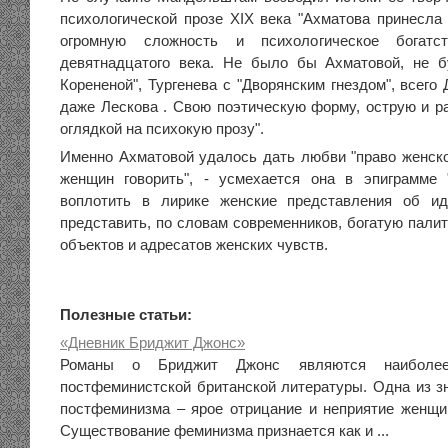
психологической прозе XIX века "Ахматова принесла
огромную сложность и психологическое богатс
девятнадцатого века. Не было бы Ахматовой, не б
Корененой", Тургенева с "Дворянским гнездом", всего 
даже Лескова . Свою поэтическую форму, острую и ра
оглядкой на психокую прозу".
Именно Ахматовой удалось дать любви "право женског
женщин говорить", - усмехается она в эпиграмме 
воплотить в лирике женские представления об ид
представить, по словам современников, богатую палит
объектов и адресатов женских чувств.
Полезные статьи:
«Дневник Бриджит Джонс»
Романы о Бриджит Джонс являются наиболее
постфеминистской британской литературы. Одна из з
постфеминизма – ярое отрицание и неприятие женщ
Существование феминизма признается как и ...