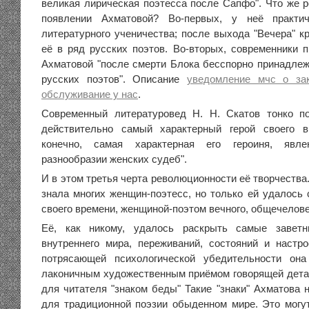
великая лирическая поэтесса после Сапфо". Что же 
появлении Ахматовой? Во-первых, у неё практ
литературного ученичества; после выхода "Вечера" к
её в ряд русских поэтов. Во-вторых, современники п
Ахматовой "после смерти Блока бесспорно принадлеж
русских поэтов".
Описание
уведомление мчс о за
обслуживание у нас
.
Современный литературовед Н. Н. Скатов тонко по
действительно самый характерный герой своего в
конечно, самая характерная его героиня, явл
разнообразии женских судеб".
И в этом третья черта революционности её творчества
знала многих женщин-поэтесс, но только ей удалось 
своего времени, женщиной-поэтом вечного, общечелове
Её, как никому, удалось раскрыть самые заветн
внутреннего мира, переживаний, состояний и настр
потрясающей психологической убедительности он
лаконичным художественным приёмом говорящей детал
для читателя "знаком беды" Такие "знаки" Ахматова 
для традиционной поэзии обыденном мире. Это мог