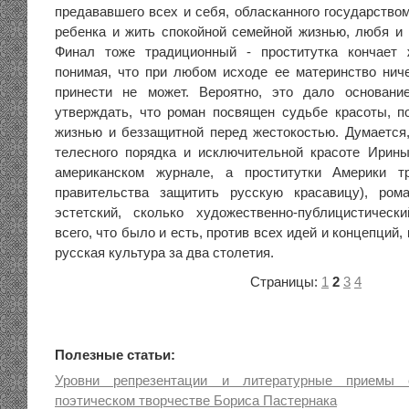
предававшего всех и себя, обласканного государство
ребенка и жить спокойной семейной жизнью, любя и 
Финал тоже традиционный - проститутка кончает 
понимая, что при любом исходе ее материнство ничег
принести не может. Вероятно, это дало основани
утверждать, что роман посвящен судьбе красоты, п
жизнью и беззащитной перед жестокостью. Думается,
телесного порядка и исключительной красоте Ирин
американском журнале, а проститутки Америки т
правительства защитить русскую красавицу), ром
эстетский, сколько художественно-публицистическ
всего, что было и есть, против всех идей и концепций
русская культура за два столетия.
Страницы:
1
2
3
4
Полезные статьи:
Уровни репрезентации и литературные приемы 
поэтическом творчестве Бориса Пастернака