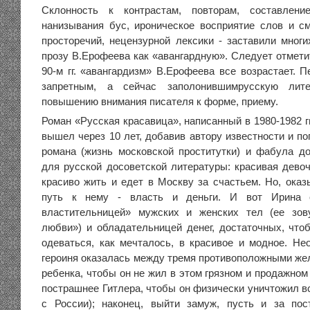
Склонность к контрастам, повторам, составлен
нанизывания бус, ироническое восприятие слов и с
просторечий, нецензурной лексики - заставили многи
прозу В.Ерофеева как «авангардную». Следует отметить
90-м гг. «авангардизм» В.Ерофеева все возрастает. 
запретным, а сейчас заполонившимрусскую литер
повышению внимания писателя к форме, приему.
Роман «Русская красавица», написанный в 1980-1982 г
вышел через 10 лет, добавив автору известности и п
романа (жизнь московской проститутки) и фабула д
для русской досоветской литературы: красивая девоч
красиво жить и едет в Москву за счастьем. Но, оказ
путь к нему - власть и деньги. И вот Ирина с
властительницей» мужских и женских тел (ее зову
любви») и обладательницей денег, достаточных, чтоб
одеваться, как мечталось, в красивое и модное. Не
героиня оказалась между тремя противоположными жел
ребенка, чтобы он не жил в этом грязном и продажном
пострашнее Гитлера, чтобы он физически уничтожил в
с России); наконец, выйти замуж, пусть и за пос