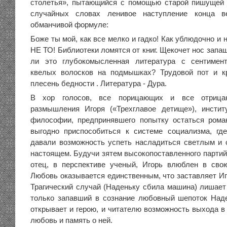
столетья», пытающийся с помощью старой пишущей 
случайных словах ленивое наступление кон­ца в
обманчивой формуле:
Боже ты мой, как все мелко и гадко! Как ублюдочно и 
НЕ ТО! Библиотеки ломятся от книг. Щекочет нос запаш
ли это глубокомысленная литература с сентимен
квелых волосков на подмышках? Трудовой пот и кр
плесень бедности . Литература - Дура.
В хор голосов, все порицающих и все отрица
размышления Игоря («Трехглавое детище»), инстит
философии, предпринявшего попытку остаться рома
выгодно приспособиться к системе социализма, гд
давали возможность успеть насладиться светлым и
настоящем. Будучи зятем высокопоставленного партий
отец, в перспективе ученый, Игорь влюблен в сво
Любовь оказывается единственным, что заставляет Иг
Трагический случай (Наденьку сбила машина) лишает 
только запавший в сознание любовный шепоток Над
открывает и герою, и читателю возможность выхода в
любовь и память о ней.