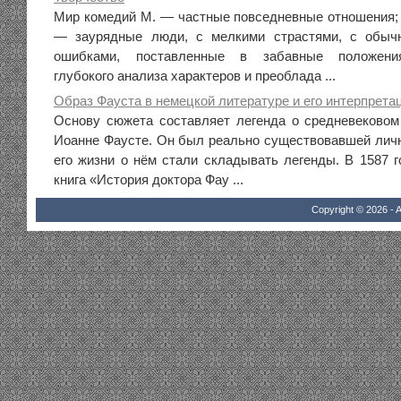
Мир комедий М. — частные повседневные отношения;
— заурядные люди, с мелкими страстями, с обыч
ошибками, поставленные в забавные положения
глубокого анализа характеров и преоблада ...
Образ Фауста в немецкой литературе и его интерпретац
Основу сюжета составляет легенда о средневековом
Иоанне Фаусте. Он был реально существовавшей личн
его жизни о нём стали складывать легенды. В 1587 
книга «История доктора Фау ...
Copyright © 2026 - A