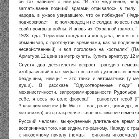
он так напишет о немцах: "И это медленное, непр
заглатывание позиций врагами отзывалось в тылу
народа, в ужасе увидавшего, что он побежден" (Феди
подчеркивает – не полководец и не солдат, но весь не
свой проигрыш войны. И вновь из "Охранной грамоты"
1923 года: "Германия голодала и холодала, ничем не 
обманывая, с протянутой временами, как за подаянье
несвойственный) и вся поголовно на костылях" (Пас
Арматура 12 цена за метр купить. Купить арматуру 12
Спустя два десятилетия вскроет трагедию немецк
изобразивший крах мифа о высокой духовности неме
бездушны, "немцы" – это танки и автоматчики (у ме
души). В рассказе "Одухотворенные люди" 
механистичности, запрограммированности Рудольфа
себе, я весь по воле фюрера!" – рапортует герой (П
Значащим именем (die Walze – вал, ролик, цилиндр., 
механизма) автор закрепляет свое постижение немецк
Русский человек, вынужденный длительное время 
воспринимал того, как видим, по-разному. Наряду с т
к иноземному началу (немцы – синоним иноземцев)