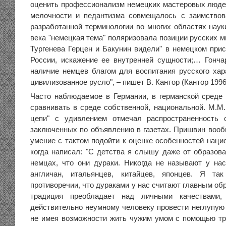
оценить профессионализм немецких мастеровых люде
мелочности и педантизма совмещалось с заимствов
разработанной терминологии во многих областях наук
века "немецкая тема" поляризовала позиции русских м
Тургенева Герцен и Бакунин видели" в немецком прис
России, искажение ее внутренней сущности;… Гончар
наличие немцев благом для воспитания русского хара
цивилизованное русло", – пишет В. Кантор (Кантор 1996,
Часто наблюдаемое в Германии, в германской среде
сравнивать в среде собственной, национальной. М.М
цепи" с удивлением отмечал распространенность 
заключенных по объявлению в газетах. Пришвин воо
умение с тактом подойти к оценке особенностей наци
когда написал: "С детства я слышу даже от образов
немцах, что они дураки. Никогда не называют у на
англичан, итальянцев, китайцев, японцев. Я та
противоречии, что дураками у нас считают главным об
традиция преобладает над личными качествами,
действительно неумному человеку провести неглупую 
не имея возможности жить чужим умом с помощью тр