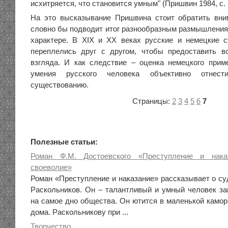
исхитряется, что становится умным" (Пришвин 1984, с. 
На это высказывание Пришвина стоит обратить вни
словно бы подводит итог разнообразным размышления
характере. В XIX и XX веках русские и немецкие 
переплелись друг с другом, чтобы предоставить в
взгляда. И как следствие – оценка немецкого прим
умения русского человека объективно отнест
существованию.
Страницы:
2
3
4
5
6
7
Полезные статьи:
Роман Ф.М. Достоевского «Преступление и нака
своеволие»
Роман «Преступление и наказание» рассказывает о су
Раскольников. Он – талантливый и умный человек за
на самое дно общества. Он ютится в маленькой камор
дома. Раскольникову при ...
Творчество