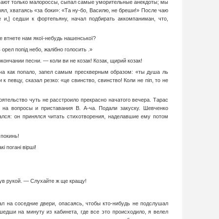
бывают только малороссы, сыпал самые уморительные анекдоты; мы
ял, хватаясь «за боки»: «Та ну-бо, Василю, не бреши!» После чаю
е и,] седши к фортепьяну, начал подбирать аккомпаниман, что,
е втнете нам якої-небудь нашенської?
орел попід небо, жалібно голосить .»
ончании песни. — коли ви не козак! Козак, щирий козак!
енча как попало, запел самым прескверным образом: «ты душа ль
 певцу, сказал резко: «це свинство, свинство! Коли не піп, то не
оятельство чуть не расстроило прекрасно начатого вечера. Тарас
 на вопросы и приставания В. А-ча. Подали закуску. Шевченко
ался: он принялся читать стихотворения, наделавшие ему потом
 покинь!
і погані вірші!
ув рукой. — Слухайте ж ще кращу!
ал на соседние двери, опасаясь, чтобы кто-нибудь не подслушал
дши на минуту из кабинета, где все это происходило, я велел