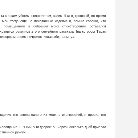
та к таким убогим стихоплетам, каким был я, грешный, во время
ь мои тогда еще не печатанные изделия и, помню хорошо, что
, помещенного в собрании моих стихотворений, оставался
хранится рукопись этого семейного рассказа, [на котором Тарас
ескверным своим почерком «спасыби, панычу».
ящение его имени одного из моих стихотворений, я просил его
 обещания. Г. Ч-кий был добрее: он через несколько дней прислал
твенной рукою [ .]