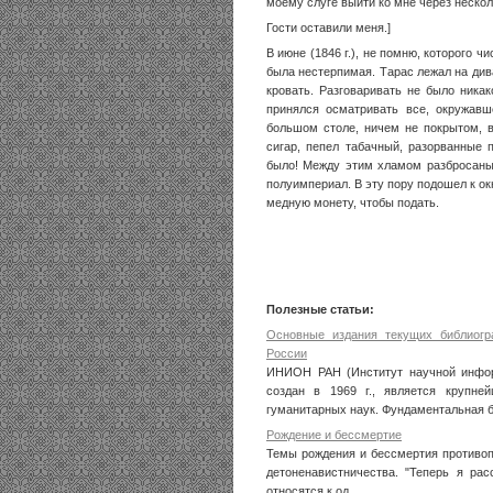
моему слуге выйти ко мне через несколь
Гости оставили меня.]
В июне (1846 г.), не помню, которого ч
была нестерпимая. Тарас лежал на дива
кровать. Разговаривать не было ника
принялся осматривать все, окружавш
большом столе, ничем не покрытом, в
сигар, пепел табачный, разорванные 
было! Между этим хламом разбросаны
полуимпериал. В эту пору подошел к ок
медную монету, чтобы подать.
Полезные статьи:
Основные издания текущих библиог
России
ИНИОН РАН (Институт научной инфор
создан в 1969 г., является крупн
гуманитарных наук. Фундаментальная б
Рождение и бессмертие
Темы рождения и бессмертия противоп
детоненавистничества. "Теперь я рас
относятся к од ...