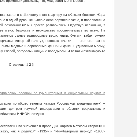
ко времени и доложить, что, мол, зовет меня к себе .
исла, зашел я к Шевченку в его квартиру на «Козьем болоте». Жара
не в одной рубашке. Сняв с себя верхнее платье, я повалился на
кой возможности: мы просто разварились. Отдохнув несколько, я
ее меня: бедность и неряшество просвечивались во всем. На
алялись самые разнородные вещи: книги, бумаги, табак, окурки
перчатки, истертый галстук, носовые платки — чего-чего там не
 были медные и серебряные деньги и даже, к удивлению моему,
ну слепой, загорелый нищий с поводырем. Я встал и взял какую-то
Страницы:
1
2
3
рафических пособий по гуманитарным и социальным наукам в
мации по общественным наукам Российской академии наук) –
ейшим центром научной информации в области социальных и
иблиотека ИНИОН, созданн ...
оставлены по значению в прозе Д.И. Хармса мотивам старости и
скажу, как я родился" <1935> и "Инкубаторный период" <1935>