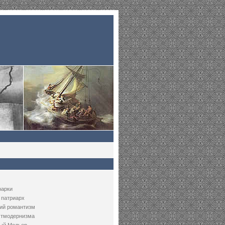
рарки
 патриарх
ий романтизм
стмодернизма