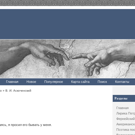
Главная
Новое
Популярное
Карта сайта
Поиск
Контакты
ко
» В. И. Аскоченский
Разделы
Главная
Лирика Пет
Фернейский
Американск
ясь, я просил его бывать у меня.
Поэтика по