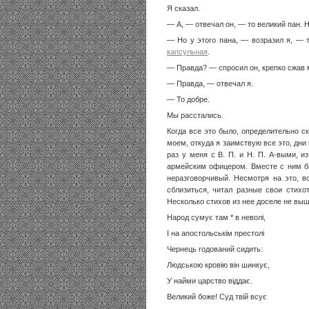
Я сказал.
— А, — отвечал он, — то великий пан. 
— Но у этого пана, — возразил я, — 
капсульная
.
— Правда? — спросил он, крепко сжав 
— Правда, — отвечал я.
— То добре.
Мы расстались.
Когда все это было, определительно ск
моем, откуда я заимствую все это, дни
раз у меня с В. П. и Н. П. А-выми, 
армейским офицером. Вместе с ним бы
неразговорчивый. Несмотря на это, в
сблизиться, читал разные свои стих
Несколько стихов из нее доселе не выш
Народ сумує там * в неволі,
І на апостольськім престолі
Чернець годований сидить:
Людською кровію він шинкує,
У найми царство віддає.
Великий боже! Суд твій всує