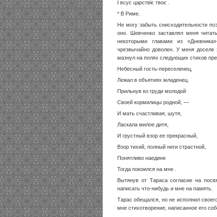
I всує царствіє твоє .
* В Риме.
Не могу забыть снисходительности поэ
оно. Шевченко заставлял меня читат
некоторыми главами из «Дневника»
чрезвычайно доволен. У меня доселе 
мазнул на полях следующих стихов пр
Небесный гость-переселенец,
Лежал в объятиях младенец.
Прильнув ко груди молодой
Своей кормилицы родной, —
И мать счастливая, шутя,
Ласкала милое дитя,
И грустный взор ее прекрасный,
Взор тихий, полный неги страстной,
Понятливо наедине
Тогда покоился на мне .
Вытянув от Тараса согласие на посв
написать что-нибудь и мне на память.
Тарас обещался, но не исполнил своего
мне стихотворение, написанное его собс