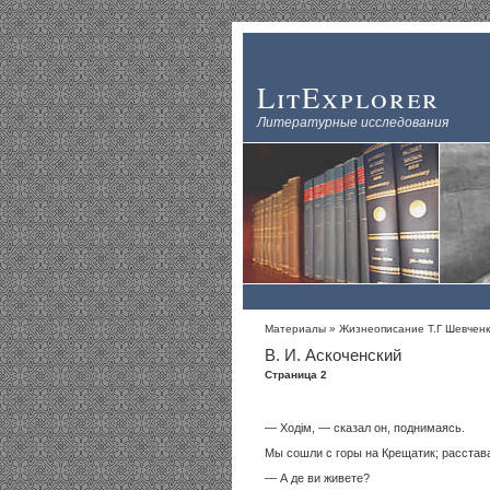
LitExplorer
Литературные исследования
Материалы
»
Жизнеописание Т.Г Шевчен
В. И. Аскоченский
Страница 2
— Ходім, — сказал он, поднимаясь.
Мы сошли с горы на Крещатик; расстава
— А де ви живете?