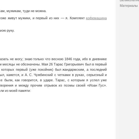
Великолепн
Материалы
Нам, мужикам, туди не можна.
тоже живут мужики, и первый из них — я.
Комплект
кофемашина
мою руку.
азать не могу; знаю только что весною 1846 года, ибо в дневнике
 и месяцы не обозначены. Мая 26 Тарас Григорьевич был в первый
из которых первый (уже покойник) был жандармским, а последний
л, кажется, и А. С. Чужбинский с четками в руках, серьезный и
се были, как говорится, в ударе. Тарас, с которым я успел уже
отворения и между прочим отрывок из поэмы своей «Иоан Гус».
ли из моей памяти: