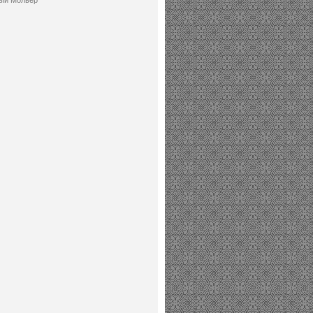
ый Мольер