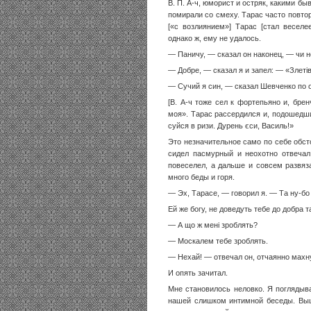
В. П. А-ч, юморист и остряк, какими 
помирали со смеху. Тарас часто повтор
[«с возлиянием»] Тарас [стал веселе
однако ж, ему не удалось.
— Паничу, — сказал он наконец, — чи н
— Добре, — сказал я и запел: — «Злетів 
— Сучий я син, — сказал Шевченко по ок
[В. А-ч тоже сел к фортепьяно и, бр
моя». Тарас рассердился и, подошедши к
суйся в ризи. Дурень єси, Василь!»
Это незначительное само по себе обст
сидел пасмурный и неохотно отвечал
повеселел, а дальше и совсем развяз
много беды и горя.
— Эх, Тарасе, — говорил я. — Та ну-бо
Ей же богу, не доведуть тебе до добра так
— А що ж мені зроблять?
— Москалем тебе зроблять.
— Нехай! — отвечал он, отчаянно махн
И опять зачитал.
Мне становилось неловко. Я поглядыв
нашей слишком интимной беседы. Выше