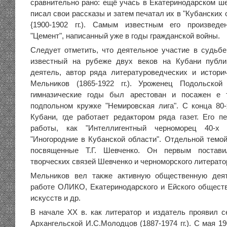
сравнительно рано: ещё учась в Екатеринодарском ш
писал свои рассказы и затем печатал их в "Кубанских
{1900-1902 гг.). Самым известным его произвед
"Цемент", написанный уже в годы гражданской войны.
Следует отметить, что деятельное участие в судьбе
известный на рубеже двух веков на Кубани публ
деятель, автор ряда литературоведческих и истори
Мельников (1865-1922 гг.). Уроженец Подольско
гимназические годы был арестован и посажен е 
подпольном кружке "Немировская лига". С конца 80
Кубани, где работает редактором ряда газет. Его п
работы, как "Интеллигентный черноморец 40-х г
"Иногородние в Кубанской области". Отдельной темой
посвященные Т.Г. Шевченко. Он первым постав
творческих связей Шевченко и черноморского литератор
Мельников вел также активную общественную деят
работе ОЛИКО, Екатеринодарского и Ейского общес
искусств и др.
В начале XX в. как литератор и издатель проявил 
Архангельской И.С.Молодцов (1887-1974 гг.). С мая 19