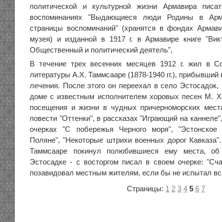
политической и культурной жизни Армавира писа
воспоминаниях "Выдающиеся люди Родины в Армав
страницы воспоминаний" (хранятся в фондах Армави
музея) и изданной в 1917 г. в Армавире книге "Вик
Общественный и политический деятель",
В течение трех весенних месяцев 1912 г. жил в С
литературы А.Х. Таммсааре (1878-1940 гг.), прибывший
лечения. После этого он переехал в село Эстосадок,
доме с известным исполнителем хоровых песен М. Х
посещения и жизни в чудных причерноморских мест
повести "Оттенки", в рассказах "Играющий на каннеле"
очерках "С побережья Черного моря", "Эстонское
Поляне", "Некоторые штрихи военных дорог Кавказа".
Таммсааре покинул полюбившиеся ему места, об
Эстосадке - с восторгом писал в своем очерке: "Сч
позавидовал местным жителям, если бы не испытал все
Страницы:
1
2
3
4
5
6
7