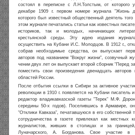
состоял в переписке с Л.Н.Толстым, от которого
декабре 1909 г. первом номере журнала "Жизнь д
которого был известный общественный деятель того 
этом журнале печатались статьи как известных писател
историков, так и молодых, начинающих литера
крестьянской среды. Эту идею издания журнал
осуществить на Кубани И.С. Молодцов. В 1912 г., от
собрав необходимые средства, он выпускает пер
авторов под названием "Вокруг жизни", созвучный жу
чении двух лет он выпускает второй сборник "Перед за
поместить свои произведения двенадцать авторов 
областей России.
После отбытия ссылки в Сибири за активное участи
революции в 1910 г. появляется на Кубани писатель 
редактор владикавказской газеты "Терек" М.Ф. Дорон
середины 50-х годов). Поселившись в Армавире, он
"Отклики Кавказа", печатавшуюся в его собственной 
сотрудничества в газете привлекал как местных к
журналистов, живших в столицах и за границей,
Луначарского, А. Богданова. Свое участие в 