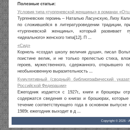
Полезные статьи:
Условия типа «тургеневской женщины» в романах «Отц
Тургеневских героинь – Наталью Ласунскую, Лизу Кали
по сложившейся в литературоведении традиции, пр
«тургеневской женщины», который развивает п
«идеального» женского типа[12]. П ...
«Сид»
Корнель «создал школу величия души», писал Воль
поистине велик, и не только прелестью стиха, вло
героев, мужественного, сдержанного, открывшего 
необыкновенную выразительность ...
Кумулятивный (сводный) библиографический указат
Российской Федерации»
Ежегодник издается с 1927г., книги и брошюры от
содержатся сведения о книгах и брошюрах, которы
течение соответствующего года в основном выпуске 
1989г. ежегодник выходит в д ...
Copyright © 2026 - A