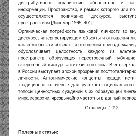
дистрибутивное ограничение; абсолютное и час
информации. Пространство, в рамках которого или по
осуществляется понимание дискурса, высту
пространством [Динсмор 1995: 401].
Органическая потребность языковой личности во вн
дискурсе, интерпретирующем объекты и отношения люб
как если бы эти объекты и отношения принадлежали 
обусловливает целостность каждого из альтер
пространств, образующих перестроечный публицис
гетерогенный дискурс антитезисного типа. В его зеркале
в России выступает эпохой прозрения посттоталитарн
личности. Антонимические концепты правда, исти
традиционно ключевые для русского национального
топосы ценностных суждений в их образующей лингв
мира иерархии, чрезвычайно частотны в данный период
Страницы:
1
2
3
Полезные статьи: