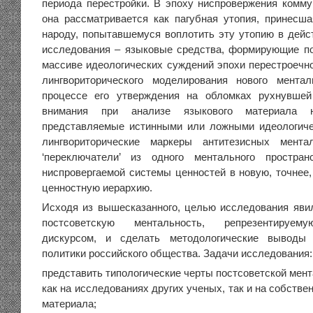
периода перестройки. В эпоху ниспровержения комму
она рассматривается как пагубная утопия, принес
народу, попытавшемуся воплотить эту утопию в дейс
исследования – языковые средства, формирующие п
массиве идеологических суждений эпохи перестроечно
лингвориторического моделирования нового ментал
процессе его утверждения на обломках рухнувшей
внимания при анализе языкового материала 
представляемые истинными или ложными идеологиче
лингвориторические маркеры антитезисных мента
‘переключатели’ из одного ментального простра
ниспровергаемой системы ценностей в новую, точнее
ценностную иерархию.
Исходя из вышесказанного, целью исследования яви
постсоветскую ментальность, репрезентируему
дискурсом, и сделать методологические выводы 
политики российского общества. Задачи исследования:
представить типологические черты постсоветской мен
как на исследованиях других ученых, так и на собстве
материала;